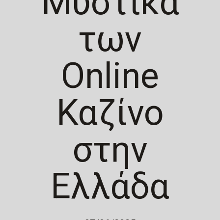
Μυστικά
των
Online
Καζίνο
στην
Ελλάδα