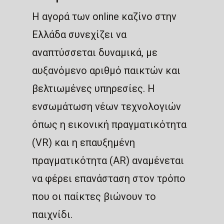
Η αγορά των online καζίνο στην
Ελλάδα συνεχίζει να
αναπτύσσεται δυναμικά, με
αυξανόμενο αριθμό παικτών και
βελτιωμένες υπηρεσίες. Η
ενσωμάτωση νέων τεχνολογιών
όπως η εικονική πραγματικότητα
(VR) και η επαυξημένη
πραγματικότητα (AR) αναμένεται
να φέρει επανάσταση στον τρόπο
που οι παίκτες βιώνουν το
παιχνίδι.