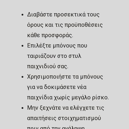
Διαβάστε προσεκτικά τους
όρους και τις προϋποθέσεις
κάθε προσφοράς.
Επιλέξτε μπόνους που
ταιριάζουν στο στυλ
παιχνιδιού σας.
Χρησιμοποιήστε τα μπόνους
για να δοκιμάσετε νέα
παιχνίδια χωρίς μεγάλο ρίσκο.
Μην ξεχνάτε να ελέγχετε τις
απαιτήσεις στοιχηματισμού
πριν από την ανάληψη.