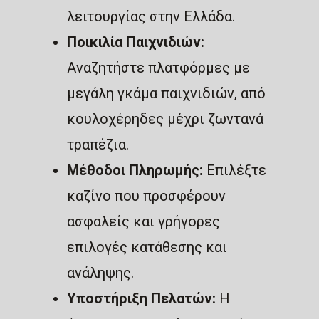
λειτουργίας στην Ελλάδα.
Ποικιλία Παιχνιδιών:
Αναζητήστε πλατφόρμες με
μεγάλη γκάμα παιχνιδιών, από
κουλοχέρηδες μέχρι ζωντανά
τραπέζια.
Μέθοδοι Πληρωμής:
Επιλέξτε
καζίνο που προσφέρουν
ασφαλείς και γρήγορες
επιλογές κατάθεσης και
ανάληψης.
Υποστήριξη Πελατών:
Η