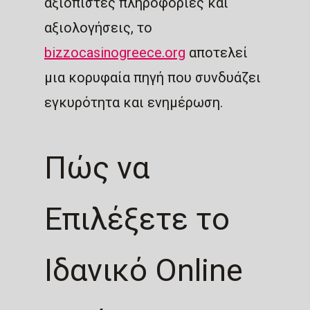
αξιόπιστες πληροφορίες και
αξιολογήσεις, το
bizzocasinogreece.org
αποτελεί
μια κορυφαία πηγή που συνδυάζει
εγκυρότητα και ενημέρωση.
Πώς να
Επιλέξετε το
Ιδανικό Online