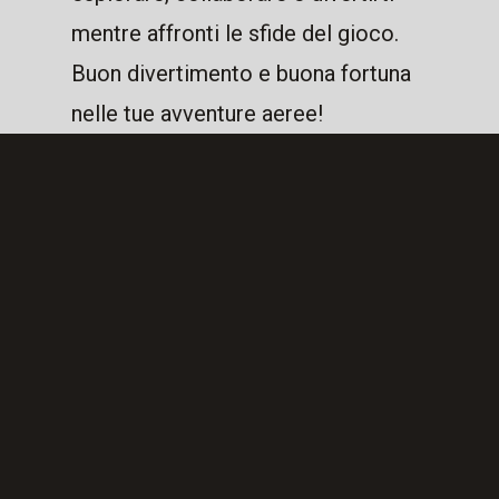
mentre affronti le sfide del gioco.
Buon divertimento e buona fortuna
nelle tue avventure aeree!