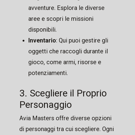
avventure. Esplora le diverse
aree e scopri le missioni
disponibili.
Inventario
: Qui puoi gestire gli
oggetti che raccogli durante il
gioco, come armi, risorse e
potenziamenti.
3. Scegliere il Proprio
Personaggio
Avia Masters offre diverse opzioni
di personaggi tra cui scegliere. Ogni