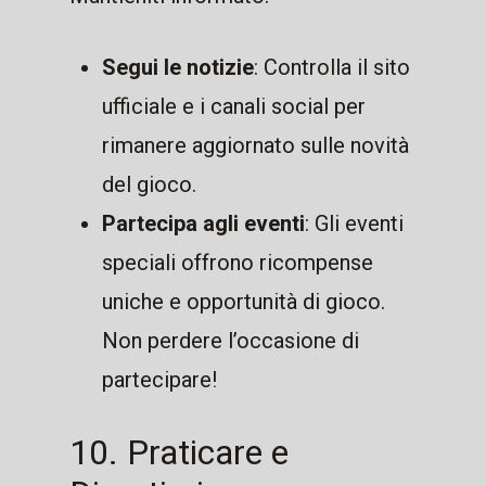
Segui le notizie
: Controlla il sito
ufficiale e i canali social per
rimanere aggiornato sulle novità
del gioco.
Partecipa agli eventi
: Gli eventi
speciali offrono ricompense
uniche e opportunità di gioco.
Non perdere l’occasione di
partecipare!
10. Praticare e