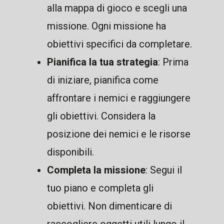
alla mappa di gioco e scegli una
missione. Ogni missione ha
obiettivi specifici da completare.
Pianifica la tua strategia
: Prima
di iniziare, pianifica come
affrontare i nemici e raggiungere
gli obiettivi. Considera la
posizione dei nemici e le risorse
disponibili.
Completa la missione
: Segui il
tuo piano e completa gli
obiettivi. Non dimenticare di
raccogliere oggetti utili lungo il