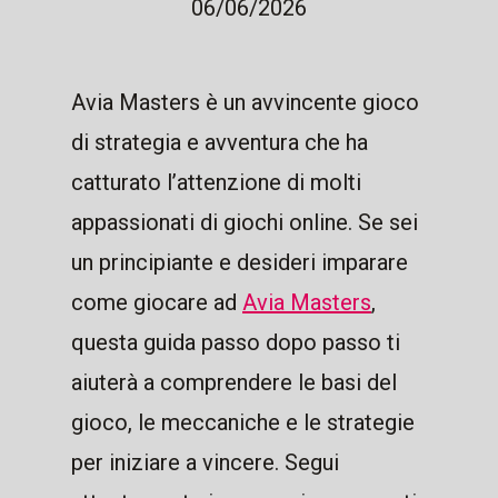
06/06/2026
Avia Masters è un avvincente gioco
di strategia e avventura che ha
catturato l’attenzione di molti
appassionati di giochi online. Se sei
un principiante e desideri imparare
come giocare ad
Avia Masters
,
questa guida passo dopo passo ti
aiuterà a comprendere le basi del
gioco, le meccaniche e le strategie
per iniziare a vincere. Segui