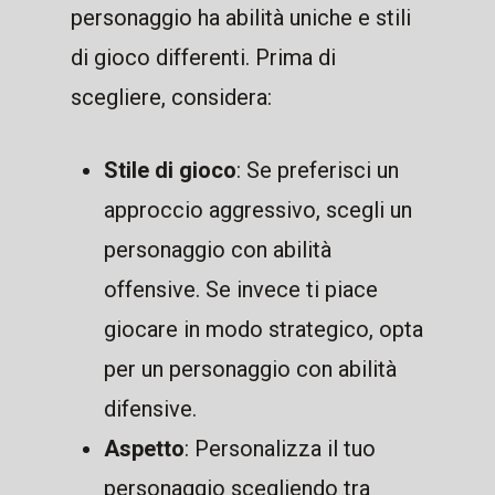
personaggio ha abilità uniche e stili
di gioco differenti. Prima di
scegliere, considera:
Stile di gioco
: Se preferisci un
approccio aggressivo, scegli un
personaggio con abilità
offensive. Se invece ti piace
giocare in modo strategico, opta
per un personaggio con abilità
difensive.
Aspetto
: Personalizza il tuo
personaggio scegliendo tra