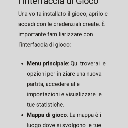
l’Interfaccia di Gioco
Una volta installato il gioco, aprilo e
accedi con le credenziali create. È
importante familiarizzare con
l’interfaccia di gioco:
Menu principale
: Qui troverai le
opzioni per iniziare una nuova
partita, accedere alle
impostazioni e visualizzare le
tue statistiche.
Mappa di gioco
: La mappa è il
luogo dove si svolgono le tue