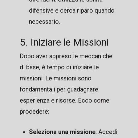
difensive e cerca riparo quando
necessario.
5. Iniziare le Missioni
Dopo aver appreso le meccaniche
di base, è tempo di iniziare le
missioni. Le missioni sono
fondamentali per guadagnare
esperienza e risorse. Ecco come
procedere:
Seleziona una missione
: Accedi