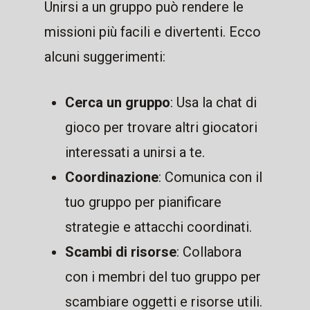
Unirsi a un gruppo può rendere le
missioni più facili e divertenti. Ecco
alcuni suggerimenti:
Cerca un gruppo
: Usa la chat di
gioco per trovare altri giocatori
interessati a unirsi a te.
Coordinazione
: Comunica con il
tuo gruppo per pianificare
strategie e attacchi coordinati.
Scambi di risorse
: Collabora
con i membri del tuo gruppo per
scambiare oggetti e risorse utili.