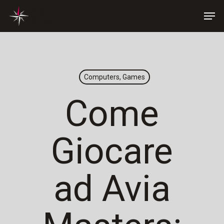
Skip
Men
to
main
content
Computers, Games
Come
Giocare
ad Avia