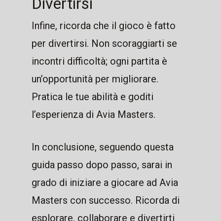
Divertirsi
Infine, ricorda che il gioco è fatto
per divertirsi. Non scoraggiarti se
incontri difficoltà; ogni partita è
un’opportunità per migliorare.
Pratica le tue abilità e goditi
l’esperienza di Avia Masters.
In conclusione, seguendo questa
guida passo dopo passo, sarai in
grado di iniziare a giocare ad Avia
Masters con successo. Ricorda di
esplorare, collaborare e divertirti