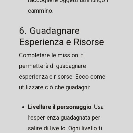
cammino.
6. Guadagnare
Esperienza e Risorse
Completare le missioni ti
permetterà di guadagnare
esperienza e risorse. Ecco come
utilizzare ciò che guadagni:
Livellare il personaggio
: Usa
l’esperienza guadagnata per
salire di livello. Ogni livello ti