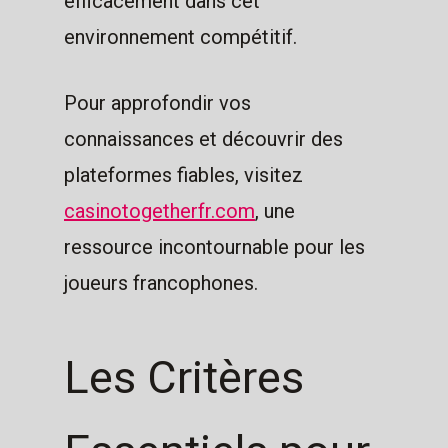
efficacement dans cet
environnement compétitif.
Pour approfondir vos
connaissances et découvrir des
plateformes fiables, visitez
casinotogetherfr.com
, une
ressource incontournable pour les
joueurs francophones.
Les Critères