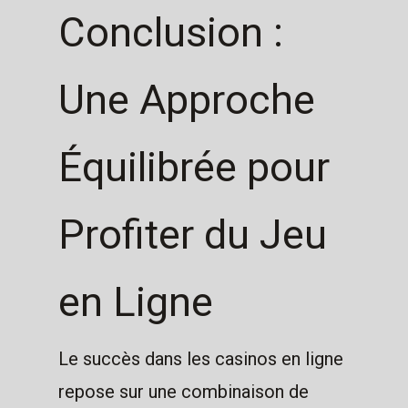
Conclusion :
Une Approche
Équilibrée pour
Profiter du Jeu
en Ligne
Le succès dans les casinos en ligne
repose sur une combinaison de