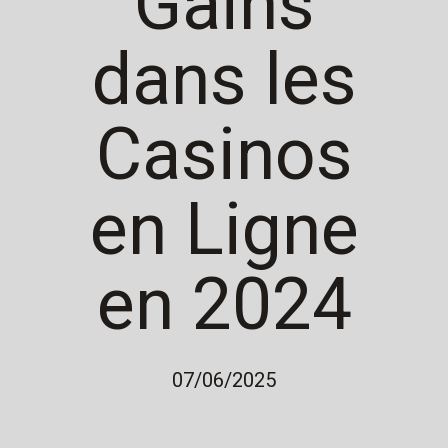
Gains
dans les
Casinos
en Ligne
en 2024
07/06/2025