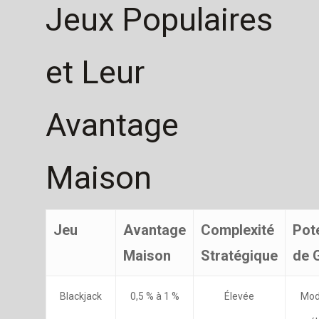
Jeux Populaires
et Leur
Avantage
Maison
Jeu
Avantage
Complexité
Pote
Maison
Stratégique
de 
Blackjack
0,5 % à 1 %
Élevée
Mod