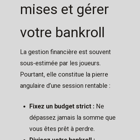
mises et gérer
votre bankroll
La gestion financière est souvent
sous-estimée par les joueurs.
Pourtant, elle constitue la pierre
angulaire d’une session rentable :
Fixez un budget strict :
Ne
dépassez jamais la somme que
vous êtes prêt à perdre.