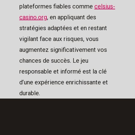
plateformes fiables comme
celsius-
casino.org
, en appliquant des
stratégies adaptées et en restant
vigilant face aux risques, vous
augmentez significativement vos
chances de succès. Le jeu
responsable et informé est la clé
d’une expérience enrichissante et
durable.