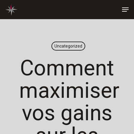
Skip
Men
to
main
content
Uncategorized
Comment
maximiser
vos gains