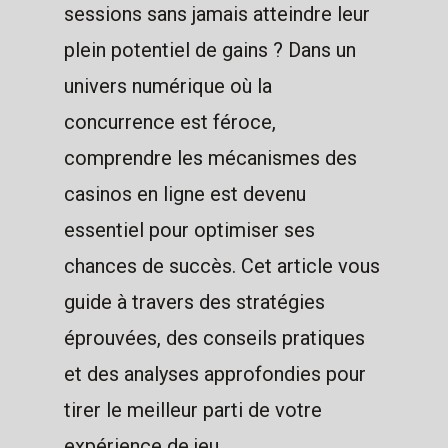
sessions sans jamais atteindre leur
plein potentiel de gains ? Dans un
univers numérique où la
concurrence est féroce,
comprendre les mécanismes des
casinos en ligne est devenu
essentiel pour optimiser ses
chances de succès. Cet article vous
guide à travers des stratégies
éprouvées, des conseils pratiques
et des analyses approfondies pour
tirer le meilleur parti de votre
expérience de jeu.