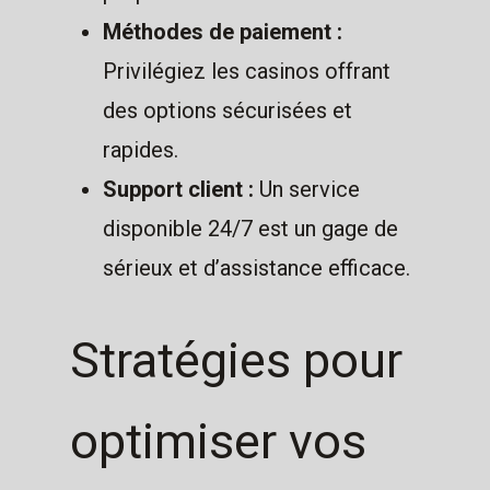
Méthodes de paiement :
Privilégiez les casinos offrant
des options sécurisées et
rapides.
Support client :
Un service
disponible 24/7 est un gage de
sérieux et d’assistance efficace.
Stratégies pour
optimiser vos