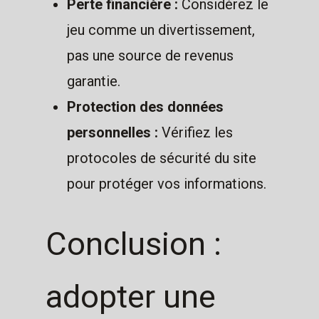
Perte financière :
Considérez le
jeu comme un divertissement,
pas une source de revenus
garantie.
Protection des données
personnelles :
Vérifiez les
protocoles de sécurité du site
pour protéger vos informations.
Conclusion :
adopter une