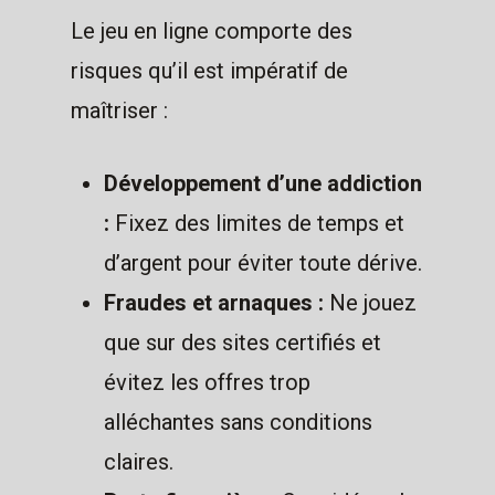
Le jeu en ligne comporte des
risques qu’il est impératif de
maîtriser :
Développement d’une addiction
:
Fixez des limites de temps et
d’argent pour éviter toute dérive.
Fraudes et arnaques :
Ne jouez
que sur des sites certifiés et
évitez les offres trop
alléchantes sans conditions
claires.