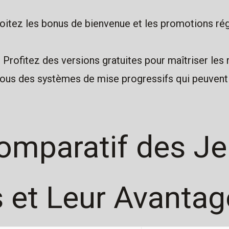
oitez les bonus de bienvenue et les promotions ré
:
Profitez des versions gratuites pour maîtriser les r
us des systèmes de mise progressifs qui peuvent
omparatif des J
s et Leur Avanta