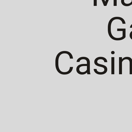
G
Casin