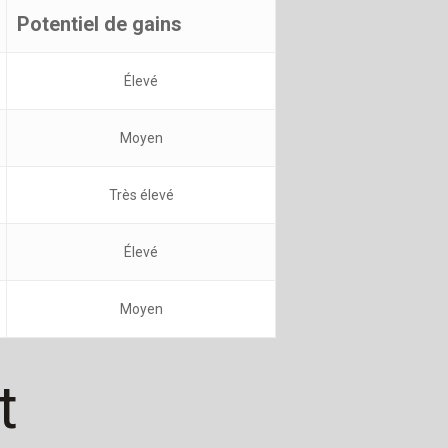
Potentiel de gains
Élevé
Moyen
Très élevé
Élevé
Moyen
t