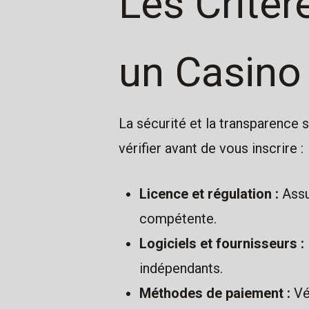
Les Critèr
un Casino 
La sécurité et la transparence s
vérifier avant de vous inscrire :
Licence et régulation :
Assu
compétente.
Logiciels et fournisseurs :
indépendants.
Méthodes de paiement :
Vér