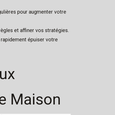
gulières pour augmenter votre
ègles et affiner vos stratégies.
 rapidement épuiser votre
eux
ge Maison