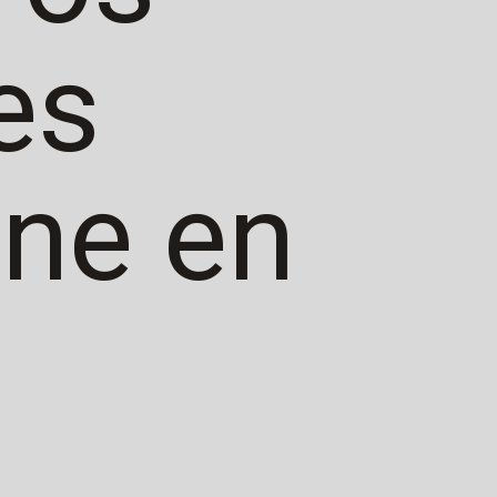
es
gne en