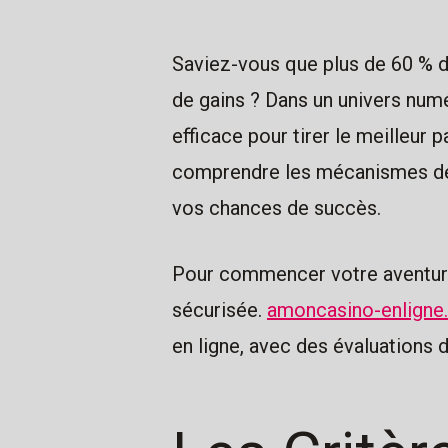
Saviez-vous que plus de 60 % d
de gains ? Dans un univers numér
efficace pour tirer le meilleur 
comprendre les mécanismes des
vos chances de succès.
Pour commencer votre aventure d
sécurisée.
amoncasino-enligne
en ligne, avec des évaluations 