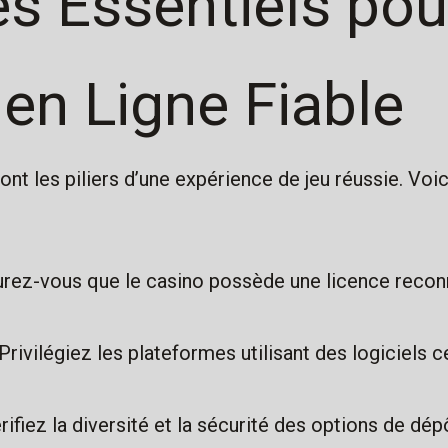
es Essentiels pou
en Ligne Fiable
ont les piliers d’une expérience de jeu réussie. Voi
rez-vous que le casino possède une licence reconn
Privilégiez les plateformes utilisant des logiciels 
ifiez la diversité et la sécurité des options de dépô