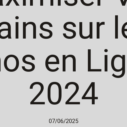
ains sur l
os en Li
2024
07/06/2025