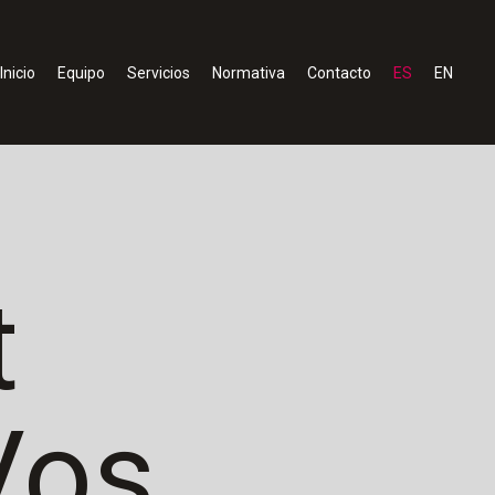
Inicio
Equipo
Servicios
Normativa
Contacto
ES
EN
t
Vos