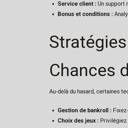
Service client :
Un support r
Bonus et conditions :
Analy
Stratégie
Chances d
Au-delà du hasard, certaines te
Gestion de bankroll :
Fixez-
Choix des jeux :
Privilégiez