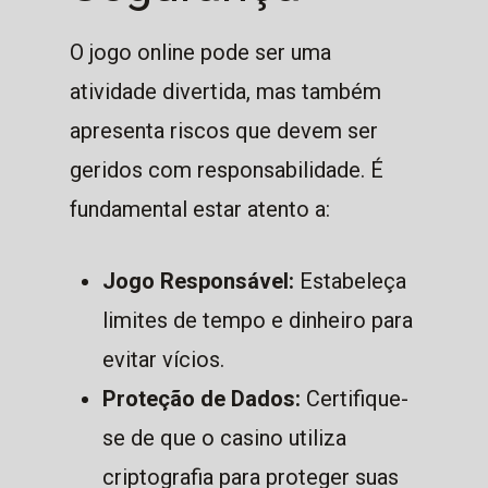
O jogo online pode ser uma
atividade divertida, mas também
apresenta riscos que devem ser
geridos com responsabilidade. É
fundamental estar atento a:
Jogo Responsável:
Estabeleça
limites de tempo e dinheiro para
evitar vícios.
Proteção de Dados:
Certifique-
se de que o casino utiliza
criptografia para proteger suas