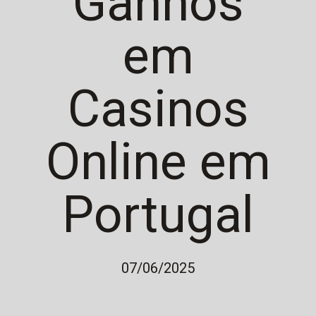
Ganhos
em
Casinos
Online em
Portugal
07/06/2025