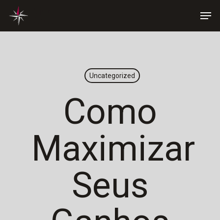
Skip
Men
to
main
content
Uncategorized
Como
Maximizar
Seus