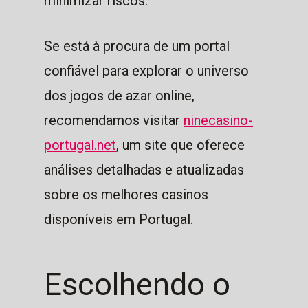
minimizar riscos.
Se está à procura de um portal
confiável para explorar o universo
dos jogos de azar online,
recomendamos visitar
ninecasino-
portugal.net
, um site que oferece
análises detalhadas e atualizadas
sobre os melhores casinos
disponíveis em Portugal.
Escolhendo o