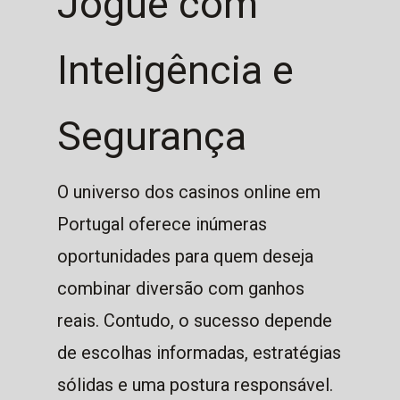
Jogue com
Inteligência e
Segurança
O universo dos casinos online em
Portugal oferece inúmeras
oportunidades para quem deseja
combinar diversão com ganhos
reais. Contudo, o sucesso depende
de escolhas informadas, estratégias
sólidas e uma postura responsável.