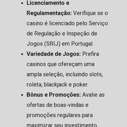
Licenciamento e
Regulamentação:
Verifique se o
casino é licenciado pelo Serviço
de Regulação e Inspeção de
Jogos (SRIJ) em Portugal.
Variedade de Jogos:
Prefira
casinos que ofereçam uma
ampla seleção, incluindo slots,
roleta, blackjack e poker.
Bônus e Promoções:
Avalie as
ofertas de boas-vindas e
promoções regulares para
maximizar seu investimento