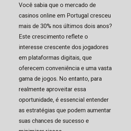
Você sabia que o mercado de
casinos online em Portugal cresceu
mais de 30% nos últimos dois anos?
Este crescimento reflete o
interesse crescente dos jogadores
em plataformas digitais, que
oferecem conveniência e uma vasta
gama de jogos. No entanto, para
realmente aproveitar essa
oportunidade, é essencial entender
as estratégias que podem aumentar
suas chances de sucesso e