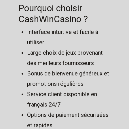
Pourquoi choisir
CashWinCasino ?
Interface intuitive et facile à
utiliser
Large choix de jeux provenant
des meilleurs fournisseurs
Bonus de bienvenue généreux et
promotions régulières
Service client disponible en
français 24/7
Options de paiement sécurisées
et rapides