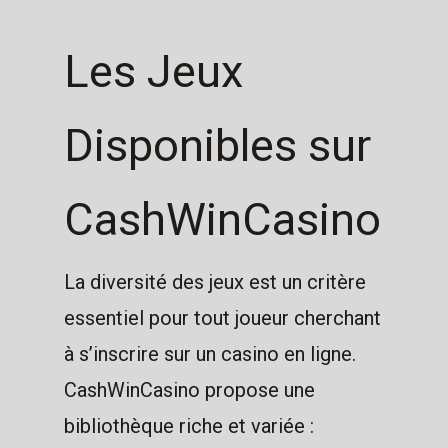
Les Jeux
Disponibles sur
CashWinCasino
La diversité des jeux est un critère
essentiel pour tout joueur cherchant
à s’inscrire sur un casino en ligne.
CashWinCasino propose une
bibliothèque riche et variée :