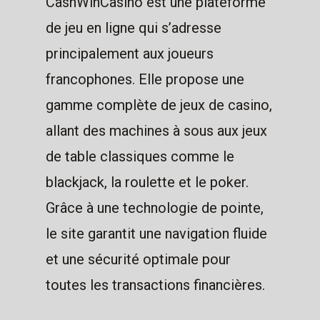
CashWinCasino est une plateforme
de jeu en ligne qui s’adresse
principalement aux joueurs
francophones. Elle propose une
gamme complète de jeux de casino,
allant des machines à sous aux jeux
de table classiques comme le
blackjack, la roulette et le poker.
Grâce à une technologie de pointe,
le site garantit une navigation fluide
et une sécurité optimale pour
toutes les transactions financières.