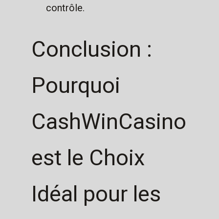
contrôle.
Conclusion :
Pourquoi
CashWinCasino
est le Choix
Idéal pour les