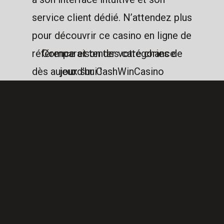
service client dédié. N’attendez plus
pour découvrir ce casino en ligne de
référence et tenter votre chance
Comparaison des catégories de
dès aujourd’hui !
jeux sur CashWinCasino