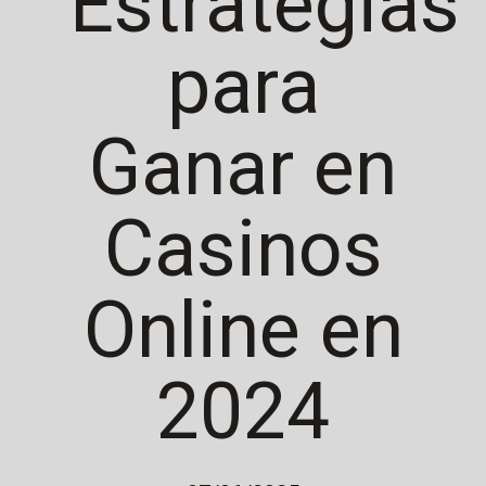
Estrategias
para
Ganar en
Casinos
Online en
2024