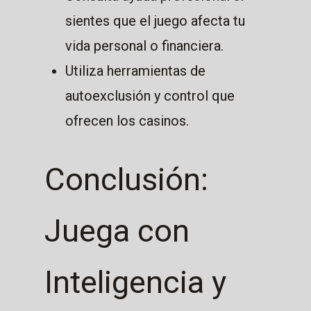
sientes que el juego afecta tu
vida personal o financiera.
Utiliza herramientas de
autoexclusión y control que
ofrecen los casinos.
Conclusión:
Juega con
Inteligencia y