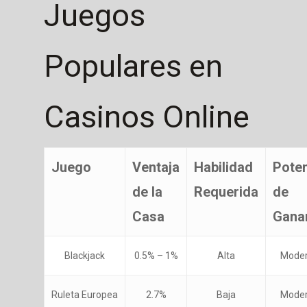
Juegos
Populares en
Casinos Online
Juego
Ventaja
Habilidad
Poten
de la
Requerida
de
Casa
Gana
Blackjack
0.5% – 1%
Alta
Mode
Ruleta Europea
2.7%
Baja
Mode