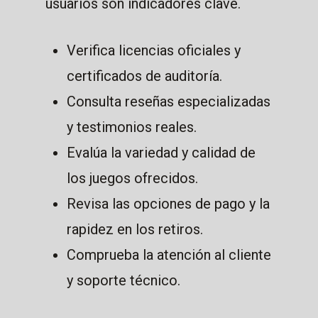
usuarios son indicadores clave.
Verifica licencias oficiales y
certificados de auditoría.
Consulta reseñas especializadas
y testimonios reales.
Evalúa la variedad y calidad de
los juegos ofrecidos.
Revisa las opciones de pago y la
rapidez en los retiros.
Comprueba la atención al cliente
y soporte técnico.