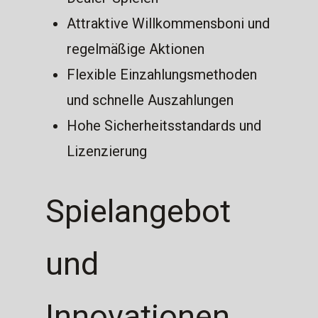
Attraktive Willkommensboni und
regelmäßige Aktionen
Flexible Einzahlungsmethoden
und schnelle Auszahlungen
Hohe Sicherheitsstandards und
Lizenzierung
Spielangebot
und
Innovationen