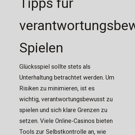
Tipps für
verantwortungsbe
Spielen
Glücksspiel sollte stets als
Unterhaltung betrachtet werden. Um
Risiken zu minimieren, ist es
wichtig, verantwortungsbewusst zu
spielen und sich klare Grenzen zu
setzen. Viele Online-Casinos bieten
Tools zur Selbstkontrolle an, wie