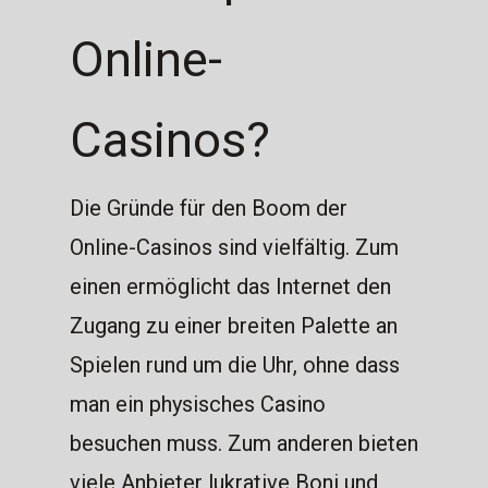
Online-
Casinos?
Die Gründe für den Boom der
Online-Casinos sind vielfältig. Zum
einen ermöglicht das Internet den
Zugang zu einer breiten Palette an
Spielen rund um die Uhr, ohne dass
man ein physisches Casino
besuchen muss. Zum anderen bieten
viele Anbieter lukrative Boni und