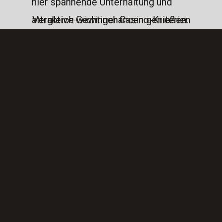
hier spannende Unterhaltung und
attraktive Gewinnchancen genießen.
Vergleich wichtiger Casino-Kriterien