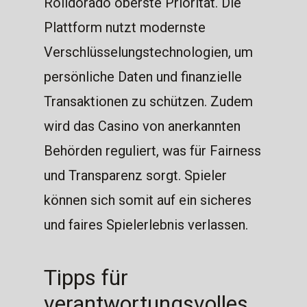
Rolldorado oberste Priorität. Die
Plattform nutzt modernste
Verschlüsselungstechnologien, um
persönliche Daten und finanzielle
Transaktionen zu schützen. Zudem
wird das Casino von anerkannten
Behörden reguliert, was für Fairness
und Transparenz sorgt. Spieler
können sich somit auf ein sicheres
und faires Spielerlebnis verlassen.
Tipps für
verantwortungsvolles