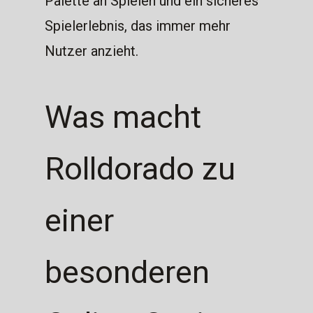
Palette an Spielen und ein sicheres
Spielerlebnis, das immer mehr
Nutzer anzieht.
Was macht
Rolldorado zu
einer
besonderen