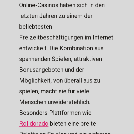
Online-Casinos haben sich in den
letzten Jahren zu einem der
beliebtesten
Freizeitbeschäftigungen im Internet
entwickelt. Die Kombination aus
spannenden Spielen, attraktiven
Bonusangeboten und der
Möglichkeit, von überall aus zu
spielen, macht sie für viele
Menschen unwiderstehlich.
Besonders Plattformen wie
Rolldorado
bieten eine breite