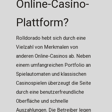
Online-Casino-
Plattform?
Rolldorado hebt sich durch eine
Vielzahl von Merkmalen von
anderen Online-Casinos ab. Neben
einem umfangreichen Portfolio an
Spielautomaten und klassischen
Casinospielen überzeugt die Seite
durch eine benutzerfreundliche
Oberfläche und schnelle
Auszahlungen. Die Betreiber legen