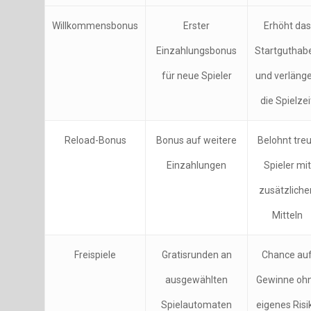
Willkommensbonus
Erster
Erhöht das
Einzahlungsbonus
Startguthab
für neue Spieler
und verlänge
die Spielzei
Reload-Bonus
Bonus auf weitere
Belohnt tre
Einzahlungen
Spieler mit
zusätzliche
Mitteln
Freispiele
Gratisrunden an
Chance au
ausgewählten
Gewinne oh
Spielautomaten
eigenes Risi