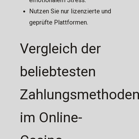
emotionalem Stress.
Nutzen Sie nur lizenzierte und
geprüfte Plattformen.
Vergleich der
beliebtesten
Zahlungsmethode
im Online-