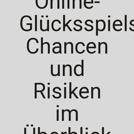
Online-
Glücksspiel
Chancen
und
Risiken
im