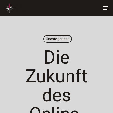
Skip
Men
to
main
content
Uncategorized
Die
Zukunft
des