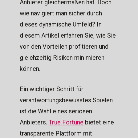
Anbieter gleichermaßen hat. Doch
wie navigiert man sicher durch
dieses dynamische Umfeld? In
diesem Artikel erfahren Sie, wie Sie
von den Vorteilen profitieren und
gleichzeitig Risiken minimieren
können.
Ein wichtiger Schritt für
verantwortungsbewusstes Spielen
ist die Wahl eines seriösen
Anbieters.
True Fortune
bietet eine
transparente Plattform mit