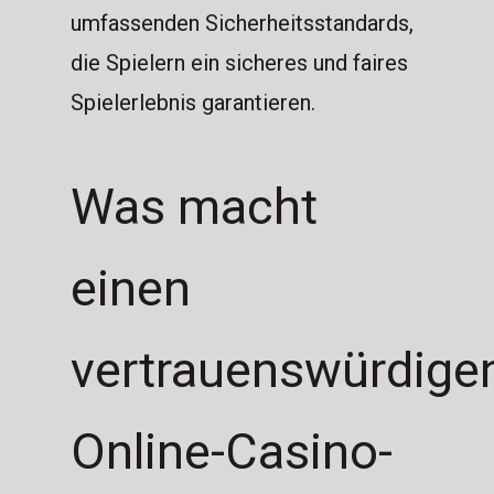
umfassenden Sicherheitsstandards,
die Spielern ein sicheres und faires
Spielerlebnis garantieren.
Was macht
einen
vertrauenswürdige
Online-Casino-