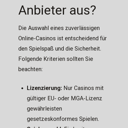
Anbieter aus?
Die Auswahl eines zuverlässigen
Online-Casinos ist entscheidend für
den Spielspaß und die Sicherheit.
Folgende Kriterien sollten Sie
beachten:
Lizenzierung:
Nur Casinos mit
gültiger EU- oder MGA-Lizenz
gewährleisten
gesetzeskonformes Spielen.