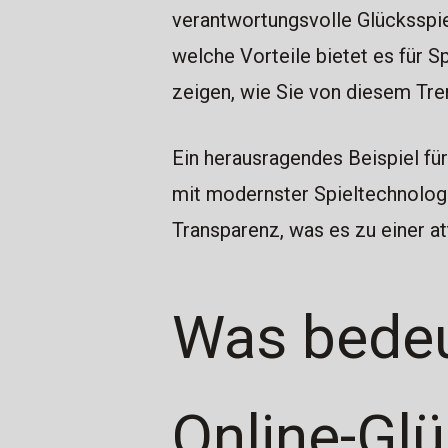
verantwortungsvolle Glücksspie
welche Vorteile bietet es für S
zeigen, wie Sie von diesem Tre
Ein herausragendes Beispiel für
mit modernster Spieltechnolog
Transparenz, was es zu einer at
Was bedeu
Online-Glü