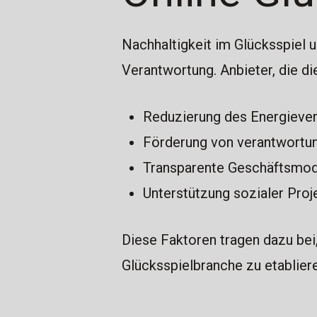
Nachhaltigkeit im Glücksspiel 
Verantwortung. Anbieter, die di
Reduzierung des Energiever
Förderung von verantwortun
Transparente Geschäftsmod
Unterstützung sozialer Proj
Diese Faktoren tragen dazu bei,
Glücksspielbranche zu etablier