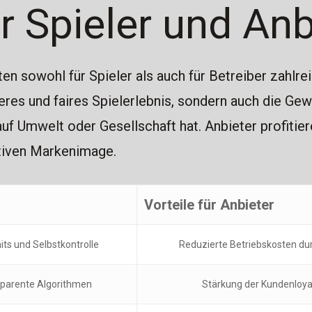
ür Spieler und Anb
en sowohl für Spieler als auch für Betreiber zahlrei
eres und faires Spielerlebnis, sondern auch die Gewi
uf Umwelt oder Gesellschaft hat. Anbieter profitie
tiven Markenimage.
Vorteile für Anbieter
its und Selbstkontrolle
Reduzierte Betriebskosten dur
sparente Algorithmen
Stärkung der Kundenloyal