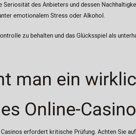
ie Seriosität des Anbieters und dessen Nachhaltigke
unter emotionalem Stress oder Alkohol.
ntrolle zu behalten und das Glücksspiel als unter
t man ein wirkli
ges Online-Casin
Casinos erfordert kritische Prüfung. Achten Sie auf