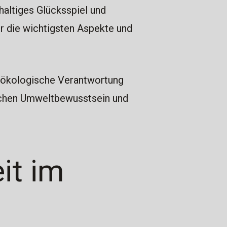
haltiges Glücksspiel und
ir die wichtigsten Aspekte und
s ökologische Verantwortung
achen Umweltbewusstsein und
it im