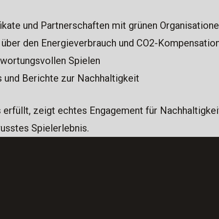
kate und Partnerschaften mit grünen Organisation
n über den Energieverbrauch und CO2-Kompensatio
twortungsvollen Spielen
 und Berichte zur Nachhaltigkeit
 erfüllt, zeigt echtes Engagement für Nachhaltigkeit
usstes Spielerlebnis.