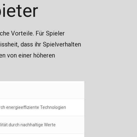
ieter
che Vorteile. Für Spieler
ssheit, dass ihr Spielverhalten
ren von einer höheren
ch energieeffiziente Technologien
ität durch nachhaltige Werte