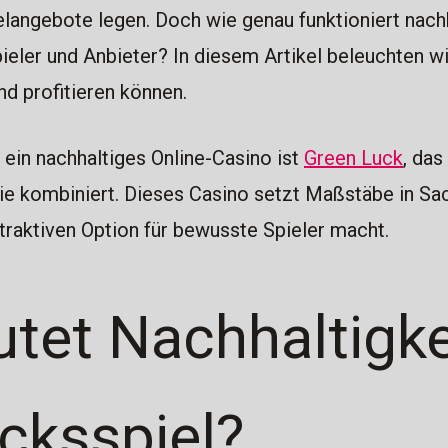
langebote legen. Doch wie genau funktioniert nach
pieler und Anbieter? In diesem Artikel beleuchten w
nd profitieren können.
 ein nachhaltiges Online-Casino ist
Green Luck
, da
ie kombiniert. Dieses Casino setzt Maßstäbe in S
traktiven Option für bewusste Spieler macht.
tet Nachhaltigke
cksspiel?