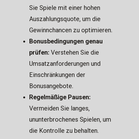
Sie Spiele mit einer hohen
Auszahlungsquote, um die
Gewinnchancen zu optimieren.
Bonusbedingungen genau
prüfen:
Verstehen Sie die
Umsatzanforderungen und
Einschränkungen der
Bonusangebote.
Regelmäßige Pausen:
Vermeiden Sie langes,
ununterbrochenes Spielen, um
die Kontrolle zu behalten.