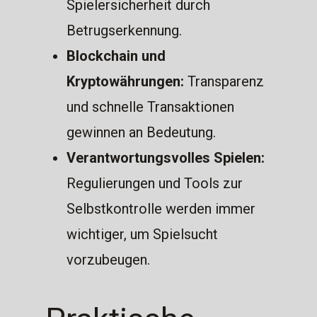
Spielersicherheit durch
Betrugserkennung.
Blockchain und
Kryptowährungen:
Transparenz
und schnelle Transaktionen
gewinnen an Bedeutung.
Verantwortungsvolles Spielen:
Regulierungen und Tools zur
Selbstkontrolle werden immer
wichtiger, um Spielsucht
vorzubeugen.