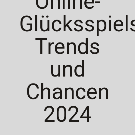
Online-
Glücksspiel
Trends
und
Chancen
2024