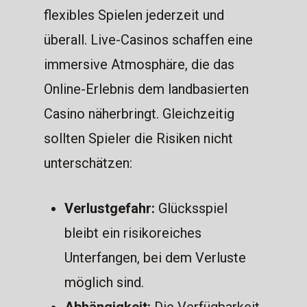
flexibles Spielen jederzeit und
überall. Live-Casinos schaffen eine
immersive Atmosphäre, die das
Online-Erlebnis dem landbasierten
Casino näherbringt. Gleichzeitig
sollten Spieler die Risiken nicht
unterschätzen:
Verlustgefahr:
Glücksspiel
bleibt ein risikoreiches
Unterfangen, bei dem Verluste
möglich sind.