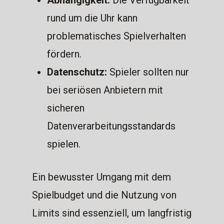
Abhängigkeit:
Die Verfügbarkeit
rund um die Uhr kann
problematisches Spielverhalten
fördern.
Datenschutz:
Spieler sollten nur
bei seriösen Anbietern mit
sicheren
Datenverarbeitungsstandards
spielen.
Ein bewusster Umgang mit dem
Spielbudget und die Nutzung von
Limits sind essenziell, um langfristig