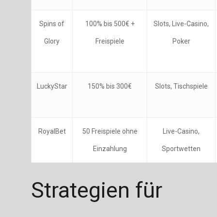
Spins of
100% bis 500€ +
Slots, Live-Casino,
Glory
Freispiele
Poker
LuckyStar
150% bis 300€
Slots, Tischspiele
RoyalBet
50 Freispiele ohne
Live-Casino,
Einzahlung
Sportwetten
Strategien für