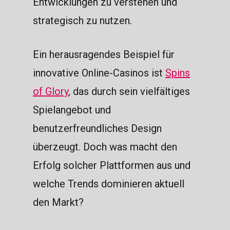
Entwicklungen zu verstehen und
strategisch zu nutzen.
Ein herausragendes Beispiel für
innovative Online-Casinos ist
Spins
of Glory
, das durch sein vielfältiges
Spielangebot und
benutzerfreundliches Design
überzeugt. Doch was macht den
Erfolg solcher Plattformen aus und
welche Trends dominieren aktuell
den Markt?