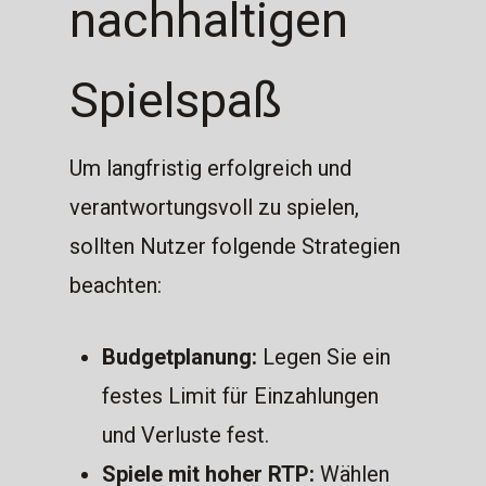
nachhaltigen
Spielspaß
Um langfristig erfolgreich und
verantwortungsvoll zu spielen,
sollten Nutzer folgende Strategien
beachten:
Budgetplanung:
Legen Sie ein
festes Limit für Einzahlungen
und Verluste fest.
Spiele mit hoher RTP:
Wählen