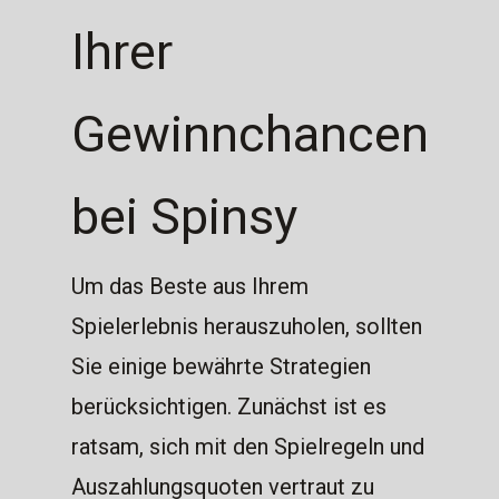
Ihrer
Gewinnchancen
bei Spinsy
Um das Beste aus Ihrem
Spielerlebnis herauszuholen, sollten
Sie einige bewährte Strategien
berücksichtigen. Zunächst ist es
ratsam, sich mit den Spielregeln und
Auszahlungsquoten vertraut zu