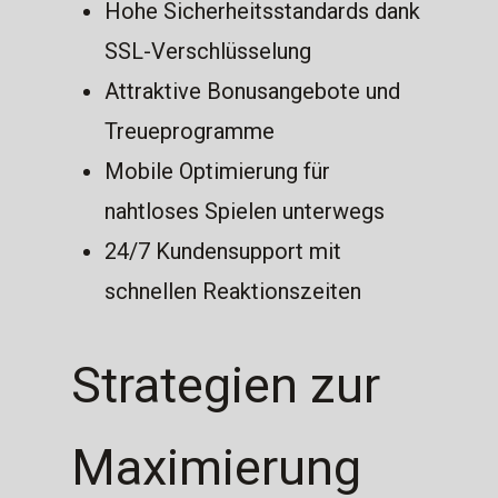
Hohe Sicherheitsstandards dank
SSL-Verschlüsselung
Attraktive Bonusangebote und
Treueprogramme
Mobile Optimierung für
nahtloses Spielen unterwegs
24/7 Kundensupport mit
schnellen Reaktionszeiten
Strategien zur
Maximierung