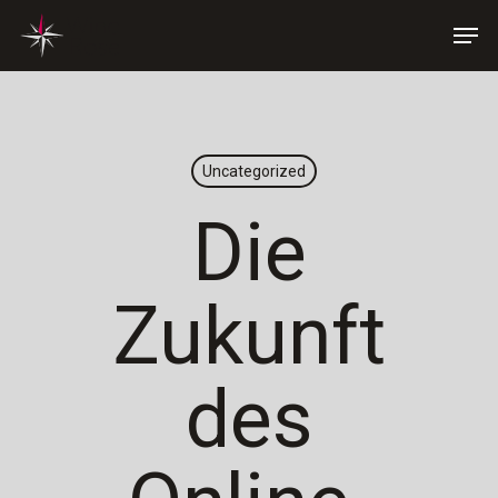
Skip
Men
to
main
content
Uncategorized
Die
Zukunft
des