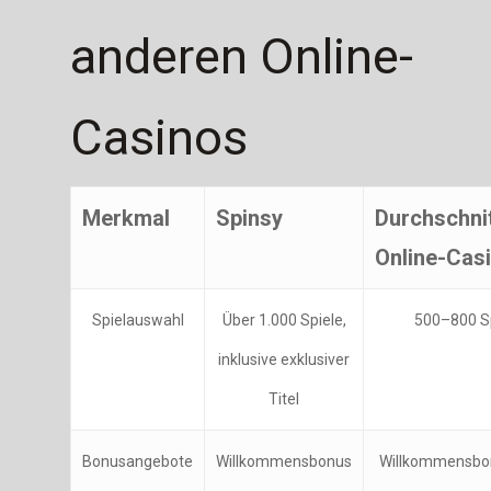
anderen Online-
Casinos
Merkmal
Spinsy
Durchschnit
Online-Cas
Spielauswahl
Über 1.000 Spiele,
500–800 S
inklusive exklusiver
Titel
Bonusangebote
Willkommensbonus
Willkommensbon