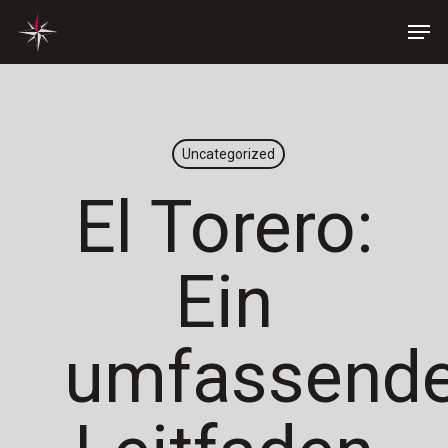
Skip
Men
to
main
content
Uncategorized
El Torero:
Ein
umfassende