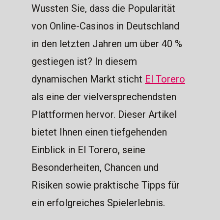
Wussten Sie, dass die Popularität
von Online-Casinos in Deutschland
in den letzten Jahren um über 40 %
gestiegen ist? In diesem
dynamischen Markt sticht
El Torero
als eine der vielversprechendsten
Plattformen hervor. Dieser Artikel
bietet Ihnen einen tiefgehenden
Einblick in El Torero, seine
Besonderheiten, Chancen und
Risiken sowie praktische Tipps für
ein erfolgreiches Spielerlebnis.