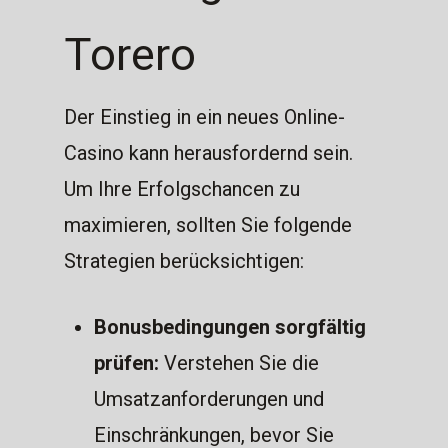
Torero
Der Einstieg in ein neues Online-
Casino kann herausfordernd sein.
Um Ihre Erfolgschancen zu
maximieren, sollten Sie folgende
Strategien berücksichtigen:
Bonusbedingungen sorgfältig
prüfen:
Verstehen Sie die
Umsatzanforderungen und
Einschränkungen, bevor Sie