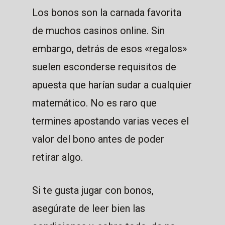
Los bonos son la carnada favorita
de muchos casinos online. Sin
embargo, detrás de esos «regalos»
suelen esconderse requisitos de
apuesta que harían sudar a cualquier
matemático. No es raro que
termines apostando varias veces el
valor del bono antes de poder
retirar algo.
Si te gusta jugar con bonos,
asegúrate de leer bien las