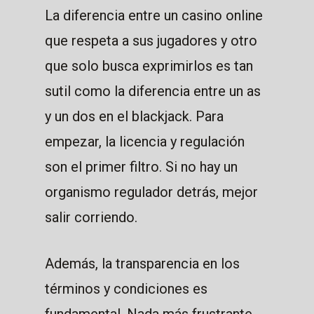
La diferencia entre un casino online
que respeta a sus jugadores y otro
que solo busca exprimirlos es tan
sutil como la diferencia entre un as
y un dos en el blackjack. Para
empezar, la licencia y regulación
son el primer filtro. Si no hay un
organismo regulador detrás, mejor
salir corriendo.
Además, la transparencia en los
términos y condiciones es