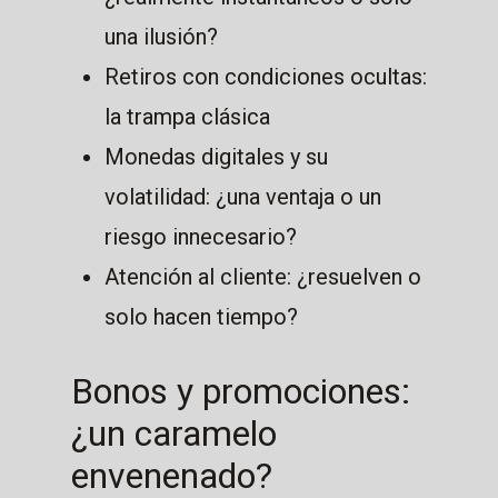
una ilusión?
Retiros con condiciones ocultas:
la trampa clásica
Monedas digitales y su
volatilidad: ¿una ventaja o un
riesgo innecesario?
Atención al cliente: ¿resuelven o
solo hacen tiempo?
Bonos y promociones:
¿un caramelo
envenenado?