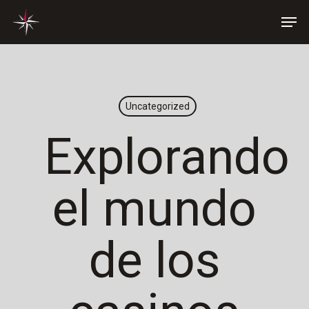
Skip
Men
to
main
content
Uncategorized
Explorando
el mundo
de los