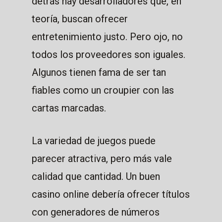
detrás hay desarrolladores que, en
teoría, buscan ofrecer
entretenimiento justo. Pero ojo, no
todos los proveedores son iguales.
Algunos tienen fama de ser tan
fiables como un croupier con las
cartas marcadas.
La variedad de juegos puede
parecer atractiva, pero más vale
calidad que cantidad. Un buen
casino online debería ofrecer títulos
con generadores de números