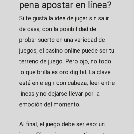
pena apostar en línea?
Si te gusta la idea de jugar sin salir
de casa, con la posibilidad de
probar suerte en una variedad de
juegos, el casino online puede ser tu
terreno de juego. Pero ojo, no todo
lo que brilla es oro digital. La clave
está en elegir con cabeza, leer entre
líneas y no dejarse llevar por la
emoción del momento.
Al final, el juego debe ser eso: un