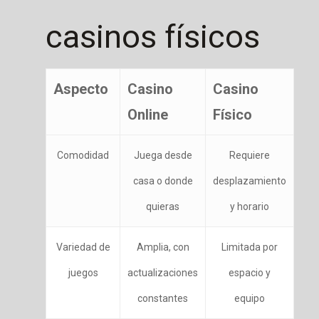
casinos físicos
Aspecto
Casino
Casino
Online
Físico
Comodidad
Juega desde
Requiere
casa o donde
desplazamiento
quieras
y horario
Variedad de
Amplia, con
Limitada por
juegos
actualizaciones
espacio y
constantes
equipo