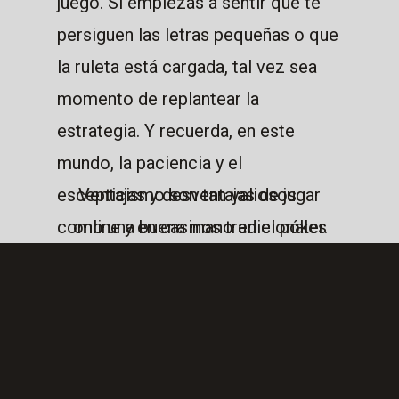
juego. Si empiezas a sentir que te
persiguen las letras pequeñas o que
la ruleta está cargada, tal vez sea
momento de replantear la
estrategia. Y recuerda, en este
mundo, la paciencia y el
escepticismo son tan valiosos
Ventajas y desventajas de jugar
como una buena mano en el póker.
online y en casinos tradicionales