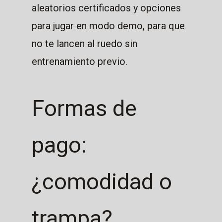
aleatorios certificados y opciones
para jugar en modo demo, para que
no te lancen al ruedo sin
entrenamiento previo.
Formas de
pago:
¿comodidad o
trampa?