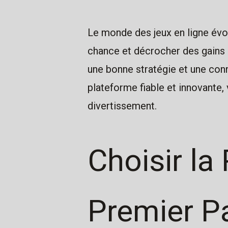
Le monde des jeux en ligne évol
chance et décrocher des gains 
une bonne stratégie et une con
plateforme fiable et innovante,
divertissement.
Choisir la
Premier Pa