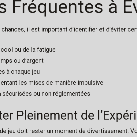
s Fréquentes à Év
ances, il est important d’identifier et d’éviter cer
lcool ou de la fatigue
temps ou d’argent
es à chaque jeu
entant les mises de manière impulsive
n sécurisées ou non réglementées
er Pleinement de l’Expér
 de jeu doit rester un moment de divertissement. V