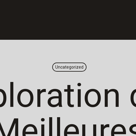
Uncategorized
loration
Meilleure