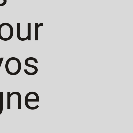
our
vos
gne