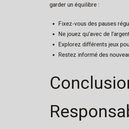
garder un équilibre :
Fixez-vous des pauses régu
Ne jouez qu’avec de l’arge
Explorez différents jeux pour
Restez informé des nouveau
Conclusion
Responsab