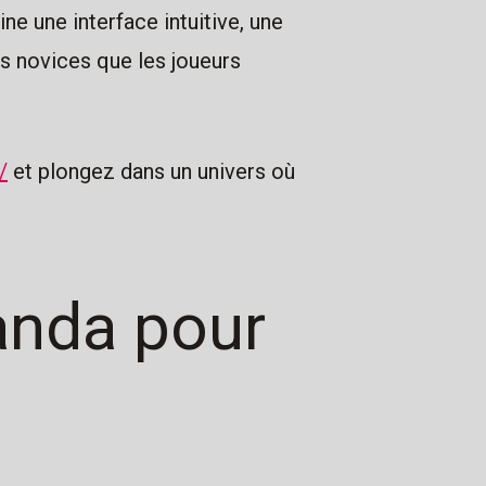
e une interface intuitive, une
es novices que les joueurs
/
et plongez dans un univers où
anda pour