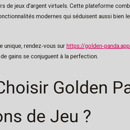
s de jeux d’argent virtuels. Cette plateforme combin
fonctionnalités modernes qui séduisent aussi bien l
e unique, rendez-vous sur
https://golden-panda.app
de gains se conjuguent à la perfection.
Choisir Golden P
ons de Jeu ?