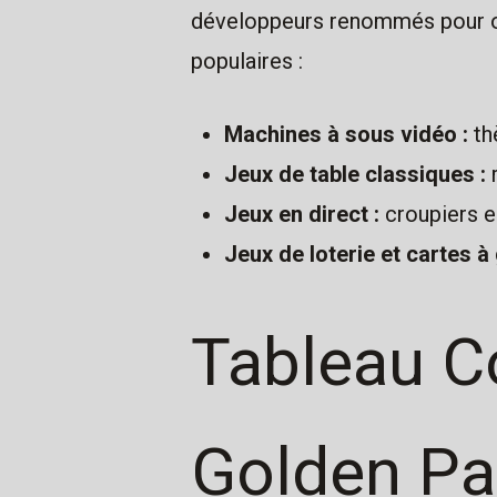
développeurs renommés pour offr
populaires :
Machines à sous vidéo :
th
Jeux de table classiques :
r
Jeux en direct :
croupiers e
Jeux de loterie et cartes à 
Tableau C
Golden P