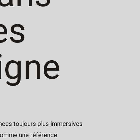
es
igne
ences toujours plus immersives
 comme une référence