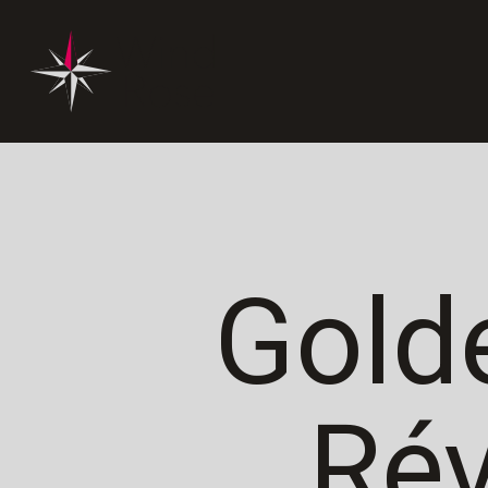
Skip
to
main
content
Gold
Rév