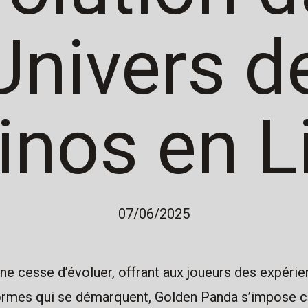
’Univers d
inos en L
07/06/2025
ne cesse d’évoluer, offrant aux joueurs des expéri
eformes qui se démarquent, Golden Panda s’impose