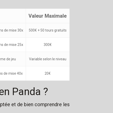
Valeur Maximale
ns de mise 30x
500€ + 50 tours gratuits
ns de mise 25x
300€
ume de jeu
Variable selon le niveau
ons de mise 40x
20€
en Panda ?
aptée et de bien comprendre les