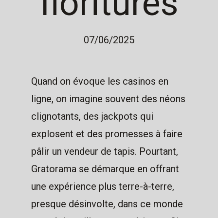
fioritures
07/06/2025
Quand on évoque les casinos en
ligne, on imagine souvent des néons
clignotants, des jackpots qui
explosent et des promesses à faire
pâlir un vendeur de tapis. Pourtant,
Gratorama se démarque en offrant
une expérience plus terre-à-terre,
presque désinvolte, dans ce monde