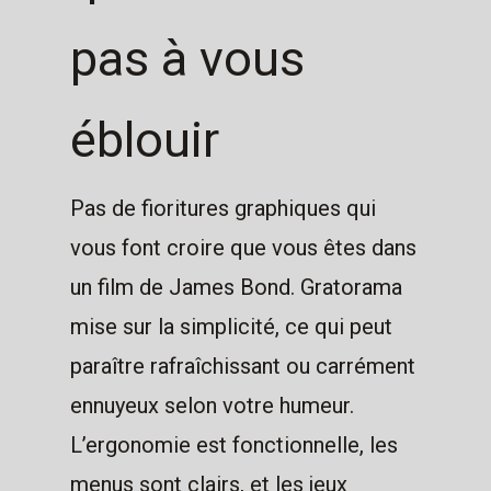
pas à vous
éblouir
Pas de fioritures graphiques qui
vous font croire que vous êtes dans
un film de James Bond. Gratorama
mise sur la simplicité, ce qui peut
paraître rafraîchissant ou carrément
ennuyeux selon votre humeur.
L’ergonomie est fonctionnelle, les
menus sont clairs, et les jeux