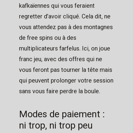
kafkaïennes qui vous feraient
regretter d’avoir cliqué. Cela dit, ne
vous attendez pas à des montagnes
de free spins ou à des
multiplicateurs farfelus. Ici, on joue
franc jeu, avec des offres qui ne
vous feront pas tourner la tête mais
qui peuvent prolonger votre session
sans vous faire perdre la boule.
Modes de paiement :
ni trop, ni trop peu