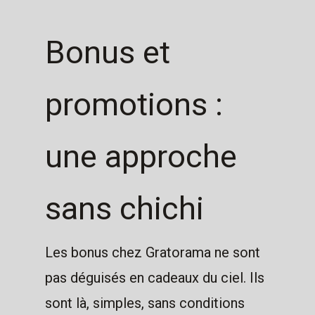
Bonus et
promotions :
une approche
sans chichi
Les bonus chez Gratorama ne sont
pas déguisés en cadeaux du ciel. Ils
sont là, simples, sans conditions