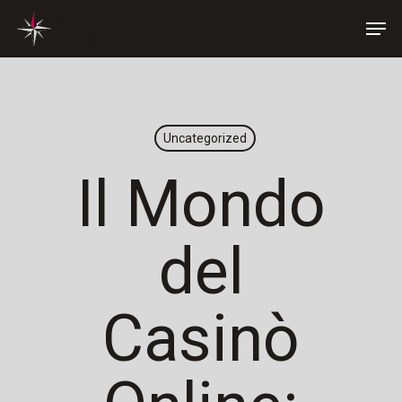
Skip
Men
to
main
content
Uncategorized
Il Mondo
del
Casinò