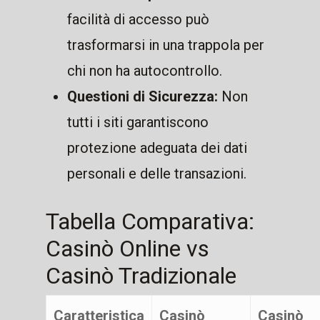
facilità di accesso può
trasformarsi in una trappola per
chi non ha autocontrollo.
Questioni di Sicurezza:
Non
tutti i siti garantiscono
protezione adeguata dei dati
personali e delle transazioni.
Tabella Comparativa:
Casinò Online vs
Casinò Tradizionale
Caratteristica
Casinò
Casinò