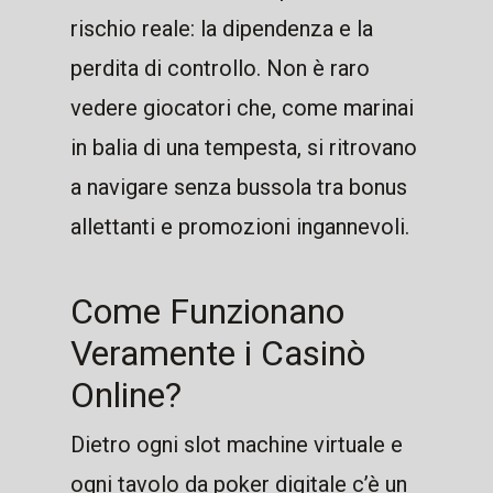
rischio reale: la dipendenza e la
perdita di controllo. Non è raro
vedere giocatori che, come marinai
in balia di una tempesta, si ritrovano
a navigare senza bussola tra bonus
allettanti e promozioni ingannevoli.
Come Funzionano
Veramente i Casinò
Online?
Dietro ogni slot machine virtuale e
ogni tavolo da poker digitale c’è un