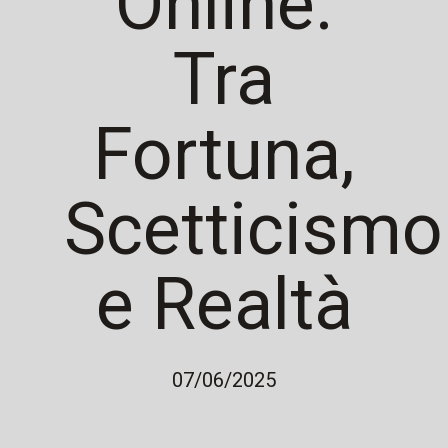
Online:
Tra
Fortuna,
Scetticismo
e Realtà
07/06/2025