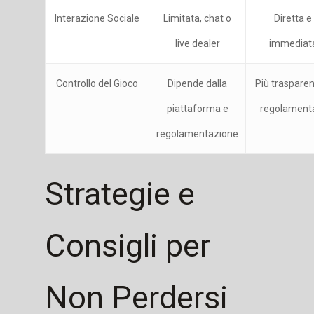
Interazione Sociale
Limitata, chat o
Diretta e
live dealer
immediat
Controllo del Gioco
Dipende dalla
Più trasparen
piattaforma e
regolament
regolamentazione
Strategie e
Consigli per
Non Perdersi