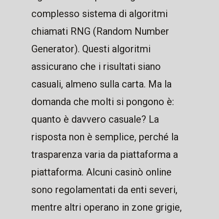
complesso sistema di algoritmi
chiamati RNG (Random Number
Generator). Questi algoritmi
assicurano che i risultati siano
casuali, almeno sulla carta. Ma la
domanda che molti si pongono è:
quanto è davvero casuale? La
risposta non è semplice, perché la
trasparenza varia da piattaforma a
piattaforma. Alcuni casinò online
sono regolamentati da enti severi,
mentre altri operano in zone grigie,