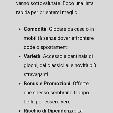
vanno sottovalutate. Ecco una lista
rapida per orientarsi meglio:
Comodità:
Giocare da casa o in
mobilità senza dover affrontare
code o spostamenti.
Varietà:
Accesso a centinaia di
giochi, dai classici alle novità più
stravaganti.
Bonus e Promozioni:
Offerte
che spesso sembrano troppo
belle per essere vere.
Rischio di Dipendenza:
La