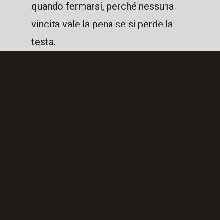
quando fermarsi, perché nessuna
vincita vale la pena se si perde la
testa.