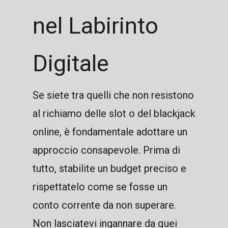
nel Labirinto
Digitale
Se siete tra quelli che non resistono
al richiamo delle slot o del blackjack
online, è fondamentale adottare un
approccio consapevole. Prima di
tutto, stabilite un budget preciso e
rispettatelo come se fosse un
conto corrente da non superare.
Non lasciatevi ingannare da quei