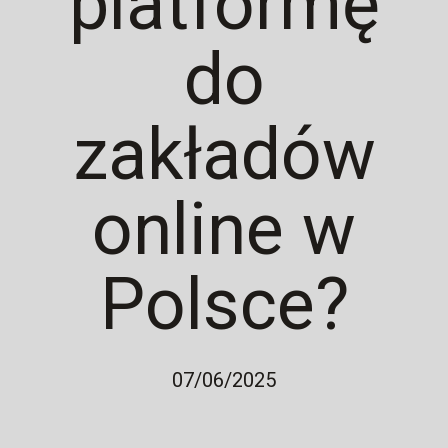
platformę
do
zakładów
online w
Polsce?
07/06/2025