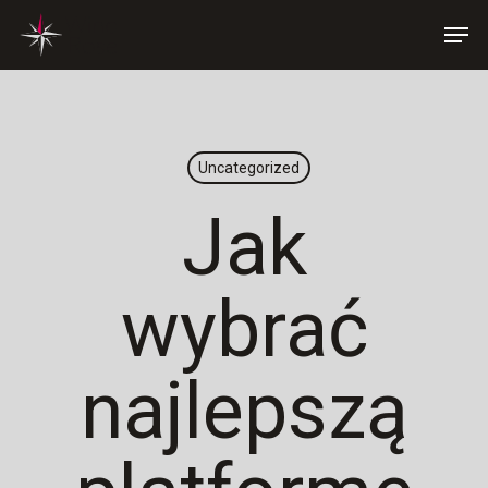
Skip
Men
to
main
content
Uncategorized
Jak
wybrać
najlepszą