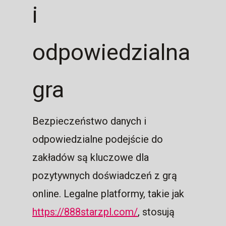
i
odpowiedzialna
gra
Bezpieczeństwo danych i
odpowiedzialne podejście do
zakładów są kluczowe dla
pozytywnych doświadczeń z grą
online. Legalne platformy, takie jak
https://888starzpl.com/
, stosują