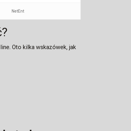
NetEnt
ć?
ine. Oto kilka wskazówek, jak