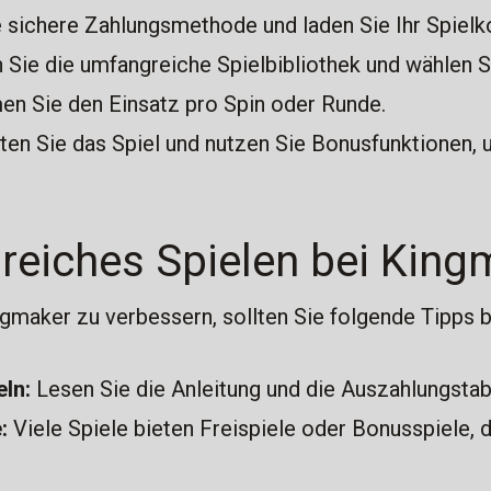
 sichere Zahlungsmethode und laden Sie Ihr Spielko
Sie die umfangreiche Spielbibliothek und wählen Si
n Sie den Einsatz pro Spin oder Runde.
ten Sie das Spiel und nutzen Sie Bonusfunktionen,
greiches Spielen bei Kin
gmaker zu verbessern, sollten Sie folgende Tipps 
eln:
Lesen Sie die Anleitung und die Auszahlungstabe
:
Viele Spiele bieten Freispiele oder Bonusspiele, 