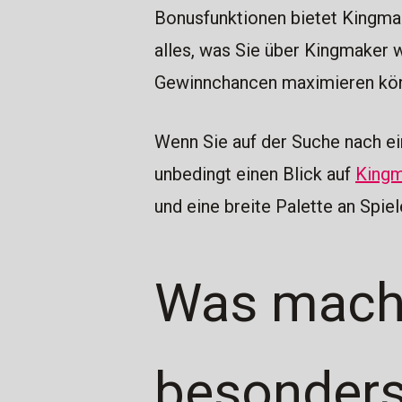
Bonusfunktionen bietet Kingmake
alles, was Sie über Kingmaker w
Gewinnchancen maximieren kö
Wenn Sie auf der Suche nach ein
unbedingt einen Blick auf
King
und eine breite Palette an Spie
Was mach
besonder