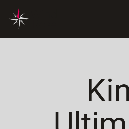
Skip
to
main
content
Ki
Ultim