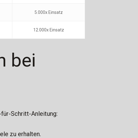
5.000x Einsatz
12.000x Einsatz
n bei
-für-Schritt-Anleitung:
ele zu erhalten.