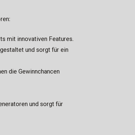
ren:
s mit innovativen Features.
gestaltet und sorgt für ein
öhen die Gewinnchancen
eneratoren und sorgt für