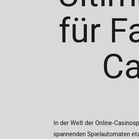
für F
Ca
In der Welt der Online-Casinosp
spannenden Spielautomaten etabl