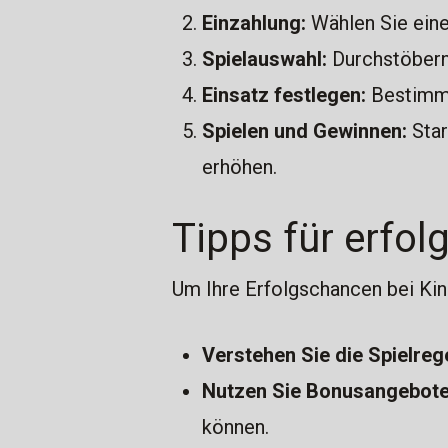
Einzahlung:
Wählen Sie eine
Spielauswahl:
Durchstöbern 
Einsatz festlegen:
Bestimme
Spielen und Gewinnen:
Star
erhöhen.
Tipps für erfol
Um Ihre Erfolgschancen bei Kin
Verstehen Sie die Spielreg
Nutzen Sie Bonusangebote
können.