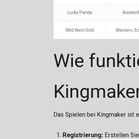
Lucky Panda
Asiatisc
Wild West Gold
Western, S
Wie funkti
Kingmake
Das Spielen bei Kingmaker ist ei
Registrierung:
Erstellen Sie