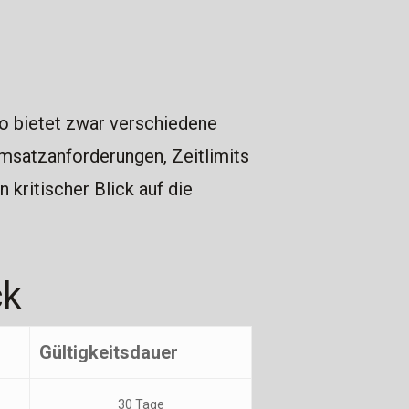
zo bietet zwar verschiedene
Umsatzanforderungen, Zeitlimits
 kritischer Blick auf die
ck
Gültigkeitsdauer
30 Tage