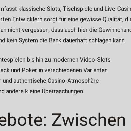
mfasst klassische Slots, Tischspiele und Live-Casi
n Entwicklern sorgt für eine gewisse Qualität, die
man nicht vergessen, dass auch hier die Gewinnchan
 kein System die Bank dauerhaft schlagen kann.
htespielen bis hin zu modernen Video-Slots
kjack und Poker in verschiedenen Varianten
er und authentische Casino-Atmosphäre
und andere kleine Überraschungen
ebote: Zwischen