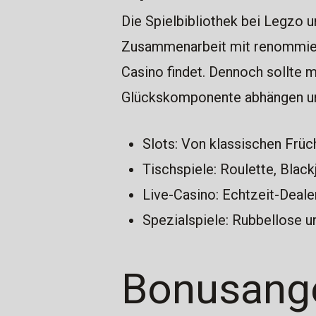
Die Spielbibliothek bei Legzo u
Zusammenarbeit mit renommierte
Casino findet. Dennoch sollte 
Glückskomponente abhängen und
Slots: Von klassischen Früc
Tischspiele: Roulette, Blac
Live-Casino: Echtzeit-Deal
Spezialspiele: Rubbellose 
Bonusang