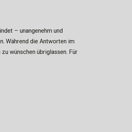
chwindet – unangenehm und
on. Während die Antworten im
 zu wünschen übriglassen. Für