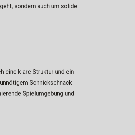
 geht, sondern auch um solide
 eine klare Struktur und ein
mit unnötigem Schnickschnack
ionierende Spielumgebung und