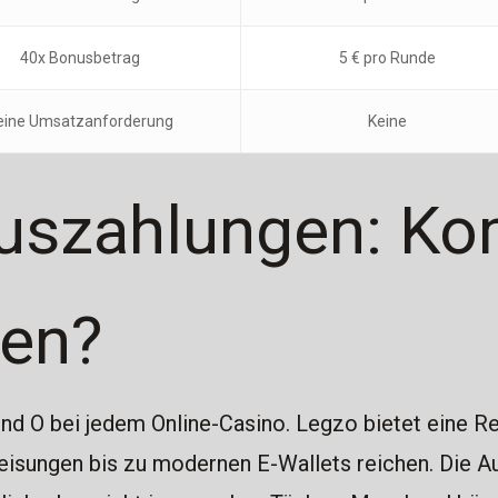
40x Bonusbetrag
5 € pro Runde
eine Umsatzanforderung
Keine
Auszahlungen: Ko
len?
und O bei jedem Online-Casino. Legzo bietet eine 
isungen bis zu modernen E-Wallets reichen. Die A