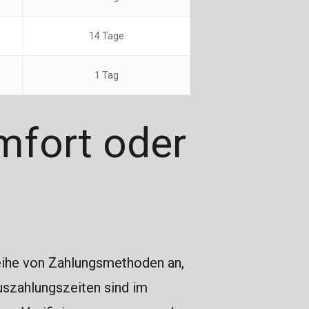
14 Tage
1 Tag
mfort oder
Reihe von Zahlungsmethoden an,
uszahlungszeiten sind im