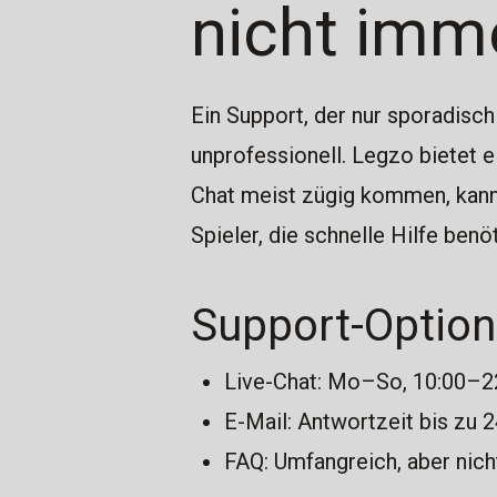
nicht imme
Ein Support, der nur sporadisch
unprofessionell. Legzo bietet 
Chat meist zügig kommen, kann 
Spieler, die schnelle Hilfe ben
Support-Option
Live-Chat: Mo–So, 10:00–2
E-Mail: Antwortzeit bis zu 
FAQ: Umfangreich, aber nich