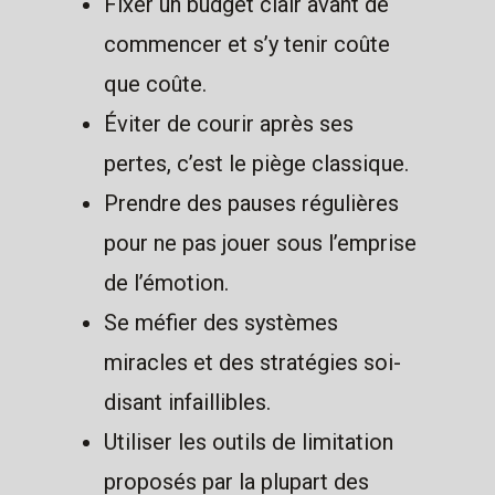
Fixer un budget clair avant de
commencer et s’y tenir coûte
que coûte.
Éviter de courir après ses
pertes, c’est le piège classique.
Prendre des pauses régulières
pour ne pas jouer sous l’emprise
de l’émotion.
Se méfier des systèmes
miracles et des stratégies soi-
disant infaillibles.
Utiliser les outils de limitation
proposés par la plupart des