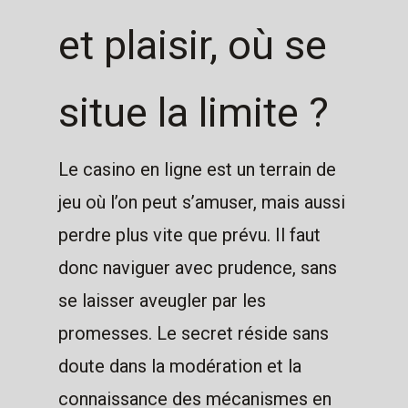
et plaisir, où se
situe la limite ?
Le casino en ligne est un terrain de
jeu où l’on peut s’amuser, mais aussi
perdre plus vite que prévu. Il faut
donc naviguer avec prudence, sans
se laisser aveugler par les
promesses. Le secret réside sans
doute dans la modération et la
connaissance des mécanismes en