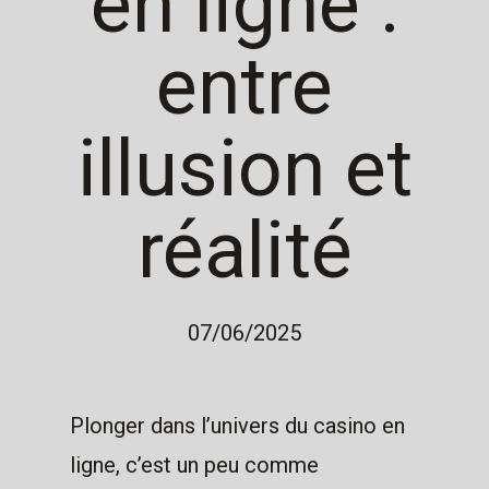
en ligne :
entre
illusion et
réalité
07/06/2025
Plonger dans l’univers du casino en
ligne, c’est un peu comme