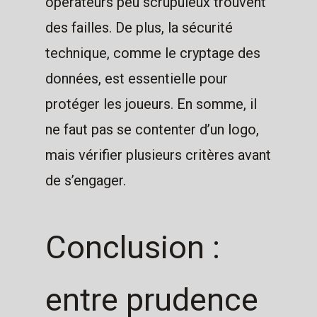
opérateurs peu scrupuleux trouvent
des failles. De plus, la sécurité
technique, comme le cryptage des
données, est essentielle pour
protéger les joueurs. En somme, il
ne faut pas se contenter d’un logo,
mais vérifier plusieurs critères avant
de s’engager.
Conclusion :
entre prudence