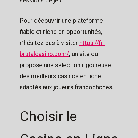
sessions de jeu.
Pour découvrir une plateforme
fiable et riche en opportunités,
n’hésitez pas à visiter
https://fr-
brutalcasino.com/
, un site qui
propose une sélection rigoureuse
des meilleurs casinos en ligne
adaptés aux joueurs francophones.
Choisir le