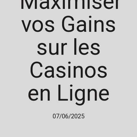
Maximiser
vos Gains
sur les
Casinos
en Ligne
07/06/2025