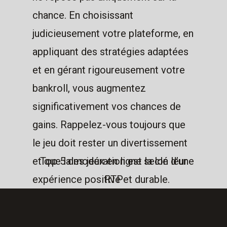
chance. En choisissant
judicieusement votre plateforme, en
appliquant des stratégies adaptées
et en gérant rigoureusement votre
bankroll, vous augmentez
significativement vos chances de
gains. Rappelez-vous toujours que
le jeu doit rester un divertissement
et que la modération est la clé d’une
Top 5 des jeux en ligne selon leur
expérience positive et durable.
RTP