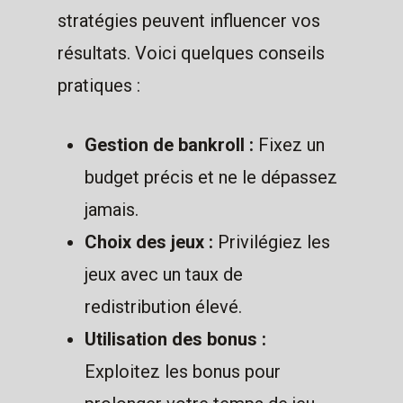
stratégies peuvent influencer vos
résultats. Voici quelques conseils
pratiques :
Gestion de bankroll :
Fixez un
budget précis et ne le dépassez
jamais.
Choix des jeux :
Privilégiez les
jeux avec un taux de
redistribution élevé.
Utilisation des bonus :
Exploitez les bonus pour