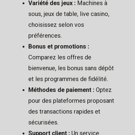
Variété des jeux :
Machines à
sous, jeux de table, live casino,
choisissez selon vos
préférences.
Bonus et promotions :
Comparez les offres de
bienvenue, les bonus sans dépôt
et les programmes de fidélité.
Méthodes de paiement :
Optez
pour des plateformes proposant
des transactions rapides et
sécurisées.
Support client :
Un service