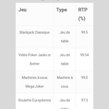
Jeu
Type
RTP
(%)
Blackjack Classique
Jeu de
99.5
table
Vidéo Poker Jacks or
Jeu de
99.54
Better
table
Machines à sous
Machine à
99.0
Mega Joker
sous
Roulette Européenne
Jeu de
97.3