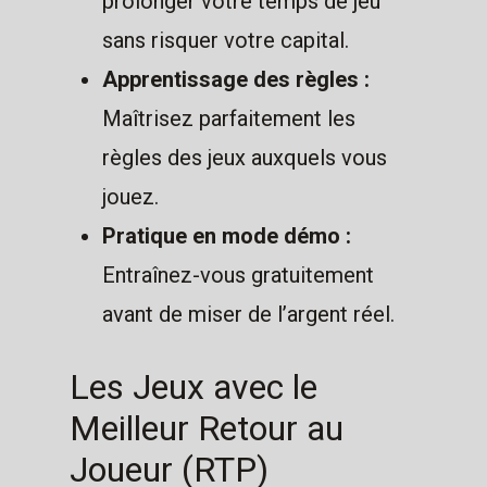
prolonger votre temps de jeu
sans risquer votre capital.
Apprentissage des règles :
Maîtrisez parfaitement les
règles des jeux auxquels vous
jouez.
Pratique en mode démo :
Entraînez-vous gratuitement
avant de miser de l’argent réel.
Les Jeux avec le
Meilleur Retour au
Joueur (RTP)