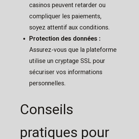
casinos peuvent retarder ou
compliquer les paiements,
soyez attentif aux conditions.
Protection des données :
Assurez-vous que la plateforme
utilise un cryptage SSL pour
sécuriser vos informations
personnelles.
Conseils
pratiques pour