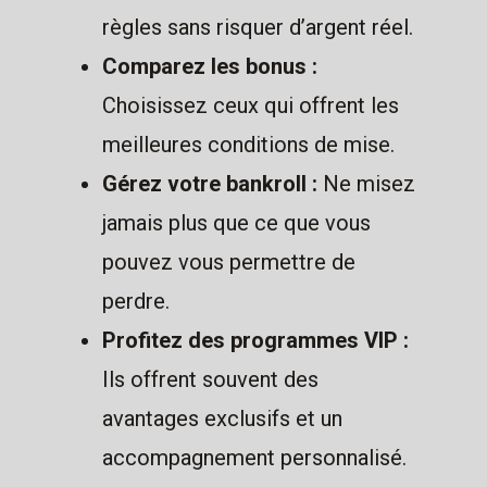
règles sans risquer d’argent réel.
Comparez les bonus :
Choisissez ceux qui offrent les
meilleures conditions de mise.
Gérez votre bankroll :
Ne misez
jamais plus que ce que vous
pouvez vous permettre de
perdre.
Profitez des programmes VIP :
Ils offrent souvent des
avantages exclusifs et un
accompagnement personnalisé.