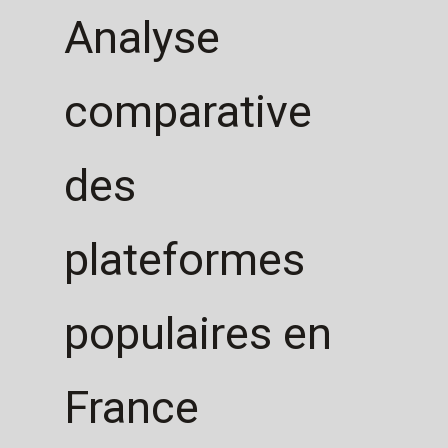
Analyse
comparative
des
plateformes
populaires en
France