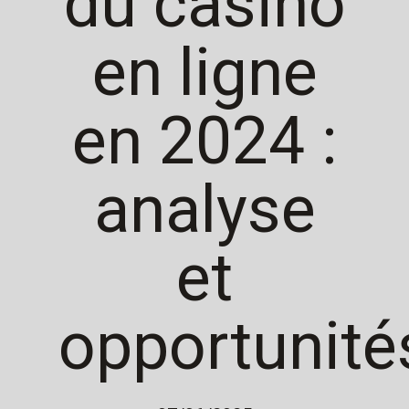
du casino
en ligne
en 2024 :
analyse
et
opportunité