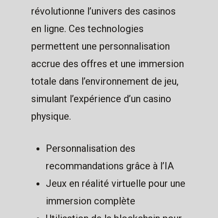
révolutionne l’univers des casinos
en ligne. Ces technologies
permettent une personnalisation
accrue des offres et une immersion
totale dans l’environnement de jeu,
simulant l’expérience d’un casino
physique.
Personnalisation des
recommandations grâce à l’IA
Jeux en réalité virtuelle pour une
immersion complète