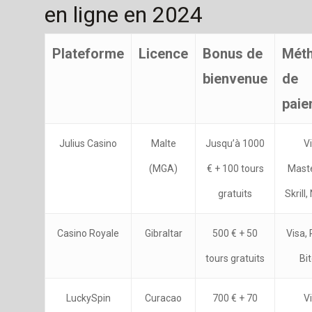
en ligne en 2024
Plateforme
Licence
Bonus de
Mét
bienvenue
de
paie
Julius Casino
Malte
Jusqu’à 1000
Vi
(MGA)
€ + 100 tours
Maste
gratuits
Skrill,
Casino Royale
Gibraltar
500 € + 50
Visa, 
tours gratuits
Bit
LuckySpin
Curacao
700 € + 70
Vi