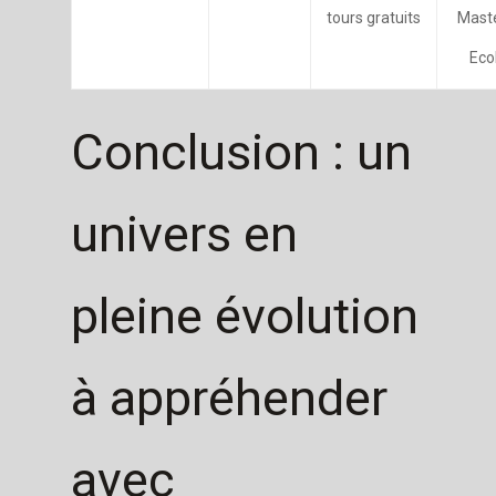
tours gratuits
Maste
Eco
Conclusion : un
univers en
pleine évolution
à appréhender
avec