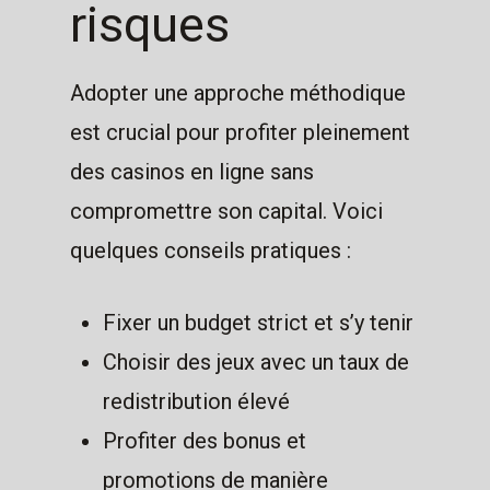
risques
Adopter une approche méthodique
est crucial pour profiter pleinement
des casinos en ligne sans
compromettre son capital. Voici
quelques conseils pratiques :
Fixer un budget strict et s’y tenir
Choisir des jeux avec un taux de
redistribution élevé
Profiter des bonus et
promotions de manière