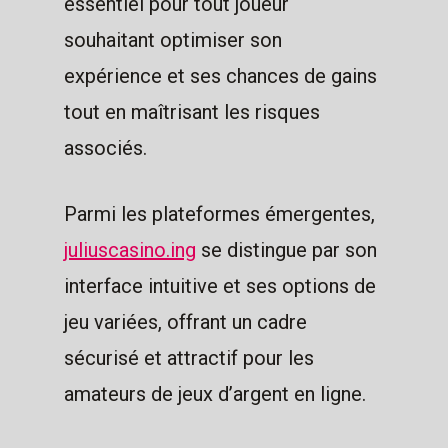
essentiel pour tout joueur
souhaitant optimiser son
expérience et ses chances de gains
tout en maîtrisant les risques
associés.
Parmi les plateformes émergentes,
juliuscasino.ing
se distingue par son
interface intuitive et ses options de
jeu variées, offrant un cadre
sécurisé et attractif pour les
amateurs de jeux d’argent en ligne.