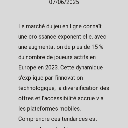
07/06/2025
Le marché du jeu en ligne connaît
une croissance exponentielle, avec
une augmentation de plus de 15 %
du nombre de joueurs actifs en
Europe en 2023. Cette dynamique
s’explique par l’innovation
technologique, la diversification des
offres et l’accessibilité accrue via
les plateformes mobiles.
Comprendre ces tendances est