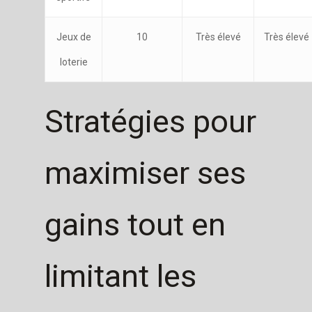
Jeux de
10
Très élevé
Très élevé
loterie
Stratégies pour
maximiser ses
gains tout en
limitant les