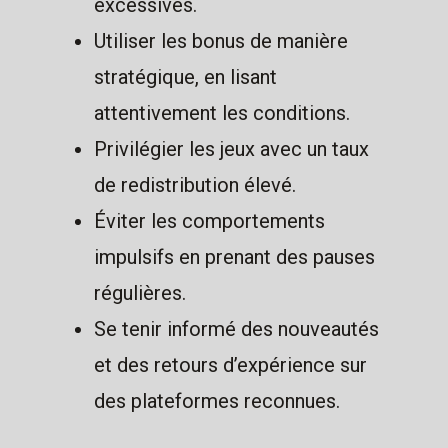
excessives.
Utiliser les bonus de manière
stratégique, en lisant
attentivement les conditions.
Privilégier les jeux avec un taux
de redistribution élevé.
Éviter les comportements
impulsifs en prenant des pauses
régulières.
Se tenir informé des nouveautés
et des retours d’expérience sur
des plateformes reconnues.