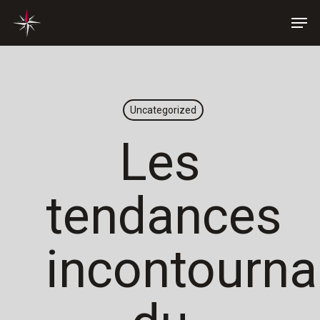
Skip
Men
to
main
content
Uncategorized
Les
tendances
incontourna