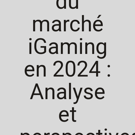
du
marché
iGaming
en 2024 :
Analyse
et