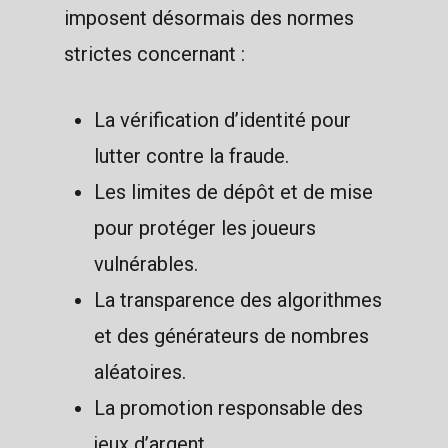
imposent désormais des normes
strictes concernant :
La vérification d’identité pour
lutter contre la fraude.
Les limites de dépôt et de mise
pour protéger les joueurs
vulnérables.
La transparence des algorithmes
et des générateurs de nombres
aléatoires.
La promotion responsable des
jeux d’argent.