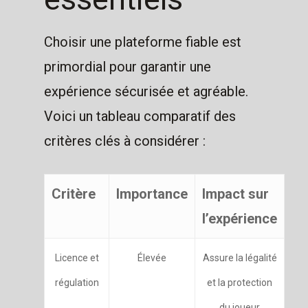
Choisir une plateforme fiable est
primordial pour garantir une
expérience sécurisée et agréable.
Voici un tableau comparatif des
critères clés à considérer :
Critère
Importance
Impact sur
l’expérience
Licence et
Élevée
Assure la légalité
régulation
et la protection
du joueur