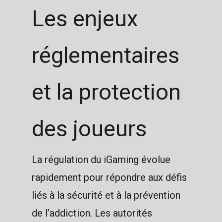
Les enjeux
réglementaires
et la protection
des joueurs
La régulation du iGaming évolue
rapidement pour répondre aux défis
liés à la sécurité et à la prévention
de l’addiction. Les autorités