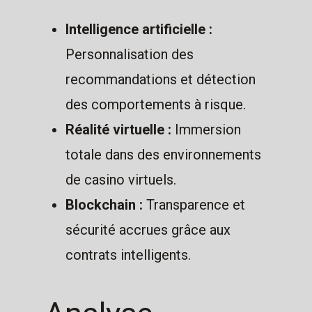
Intelligence artificielle :
Personnalisation des
recommandations et détection
des comportements à risque.
Réalité virtuelle :
Immersion
totale dans des environnements
de casino virtuels.
Blockchain :
Transparence et
sécurité accrues grâce aux
contrats intelligents.