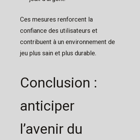
Ces mesures renforcent la
confiance des utilisateurs et
contribuent à un environnement de
jeu plus sain et plus durable.
Conclusion :
anticiper
l’avenir du