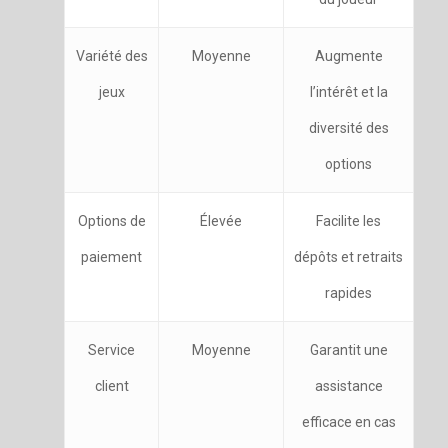
Variété des
Moyenne
Augmente
jeux
l’intérêt et la
diversité des
options
Options de
Élevée
Facilite les
paiement
dépôts et retraits
rapides
Service
Moyenne
Garantit une
client
assistance
efficace en cas