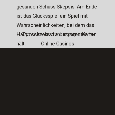
gesunden Schuss Skepsis. Am Ende
ist das Glücksspiel ein Spiel mit
Wahrscheinlichkeiten, bei dem das
Haus meistens die besseren Karten
Typische Auszahlungsquoten in
hält.
Online Casinos