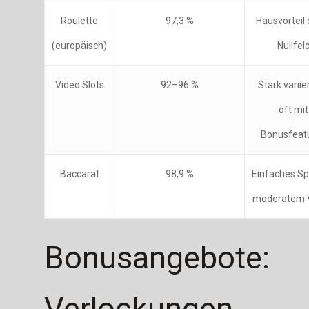
Roulette
97,3 %
Hausvorteil
(europäisch)
Nullfel
Video Slots
92–96 %
Stark variie
oft mit
Bonusfeat
Baccarat
98,9 %
Einfaches Spi
moderatem V
Bonusangebote:
Verlockungen