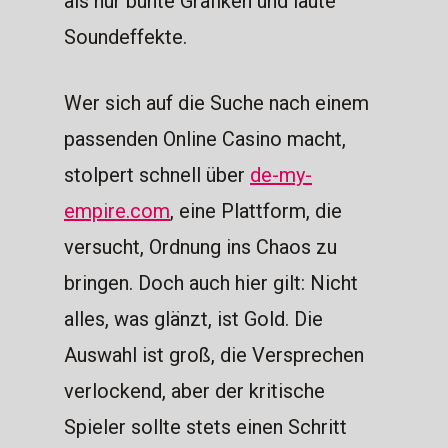
als nur bunte Grafiken und laute
Soundeffekte.
Wer sich auf die Suche nach einem
passenden Online Casino macht,
stolpert schnell über
de-my-
empire.com
, eine Plattform, die
versucht, Ordnung ins Chaos zu
bringen. Doch auch hier gilt: Nicht
alles, was glänzt, ist Gold. Die
Auswahl ist groß, die Versprechen
verlockend, aber der kritische
Spieler sollte stets einen Schritt