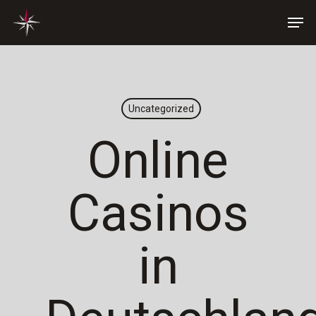
Skip
Men
to
main
content
Uncategorized
Online
Casinos
in