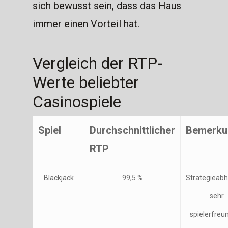
sich bewusst sein, dass das Haus
immer einen Vorteil hat.
Vergleich der RTP-
Werte beliebter
Casinospiele
Spiel
Durchschnittlicher
Bemerku
RTP
Blackjack
99,5 %
Strategieabh
sehr
spielerfreun