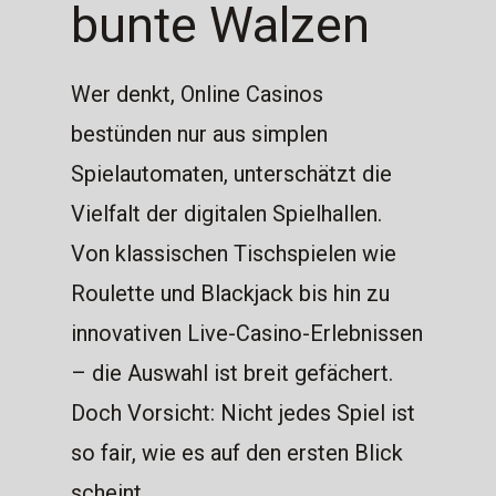
bunte Walzen
Wer denkt, Online Casinos
bestünden nur aus simplen
Spielautomaten, unterschätzt die
Vielfalt der digitalen Spielhallen.
Von klassischen Tischspielen wie
Roulette und Blackjack bis hin zu
innovativen Live-Casino-Erlebnissen
– die Auswahl ist breit gefächert.
Doch Vorsicht: Nicht jedes Spiel ist
so fair, wie es auf den ersten Blick
scheint.