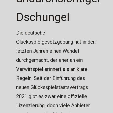
Dschungel
Die deutsche
Glücksspielgesetzgebung hat in den
letzten Jahren einen Wandel
durchgemacht, der eher an ein
Verwirrspiel erinnert als an klare
Regeln. Seit der Einführung des
neuen Glücksspielstaatsvertrags
2021 gibt es zwar eine offizielle
Lizenzierung, doch viele Anbieter