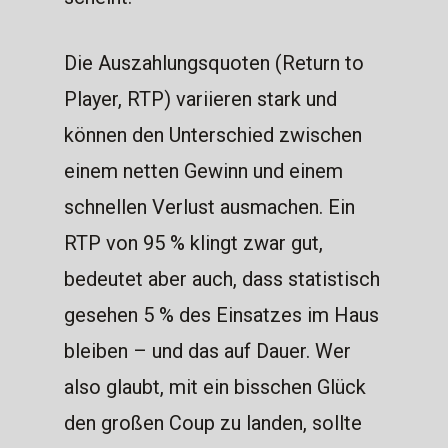
Die Auszahlungsquoten (Return to
Player, RTP) variieren stark und
können den Unterschied zwischen
einem netten Gewinn und einem
schnellen Verlust ausmachen. Ein
RTP von 95 % klingt zwar gut,
bedeutet aber auch, dass statistisch
gesehen 5 % des Einsatzes im Haus
bleiben – und das auf Dauer. Wer
also glaubt, mit ein bisschen Glück
den großen Coup zu landen, sollte