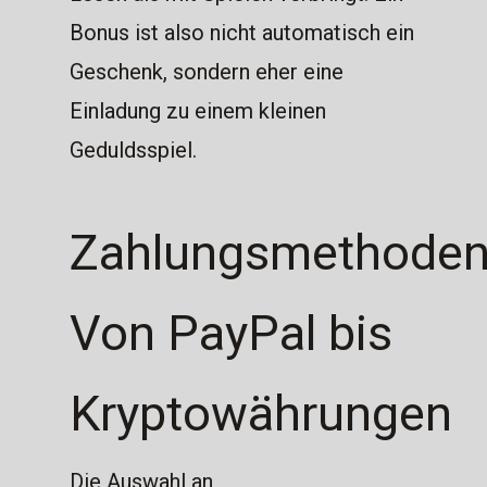
Bonus ist also nicht automatisch ein
Geschenk, sondern eher eine
Einladung zu einem kleinen
Geduldsspiel.
Zahlungsmethoden
Von PayPal bis
Kryptowährungen
Die Auswahl an