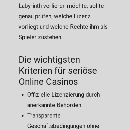
Labyrinth verlieren möchte, sollte
genau prüfen, welche Lizenz
vorliegt und welche Rechte ihm als
Spieler zustehen.
Die wichtigsten
Kriterien für seriöse
Online Casinos
Offizielle Lizenzierung durch
anerkannte Behörden
Transparente
Geschäftsbedingungen ohne