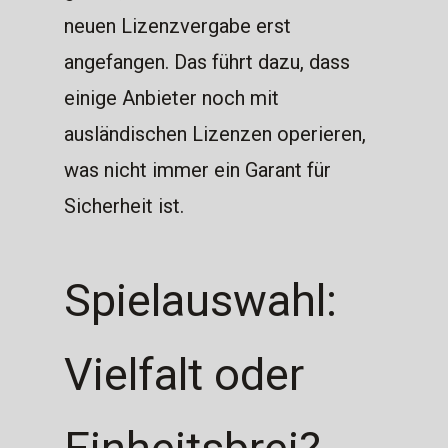
neuen Lizenzvergabe erst
angefangen. Das führt dazu, dass
einige Anbieter noch mit
ausländischen Lizenzen operieren,
was nicht immer ein Garant für
Sicherheit ist.
Spielauswahl:
Vielfalt oder