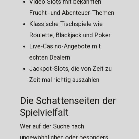
Video Slots mit bekannten
Frucht- und Abenteuer-Themen
Klassische Tischspiele wie
Roulette, Blackjack und Poker
Live-Casino-Angebote mit
echten Dealern
Jackpot-Slots, die von Zeit zu
Zeit mal richtig auszahlen
Die Schattenseiten der
Spielvielfalt
Wer auf der Suche nach
ungewöhnlichen oder besonders