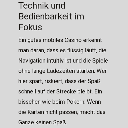
Technik und
Bedienbarkeit im
Fokus
Ein gutes mobiles Casino erkennt
man daran, dass es flüssig läuft, die
Navigation intuitiv ist und die Spiele
ohne lange Ladezeiten starten. Wer
hier spart, riskiert, dass der Spaß
schnell auf der Strecke bleibt. Ein
bisschen wie beim Pokern: Wenn
die Karten nicht passen, macht das
Ganze keinen Spaß.