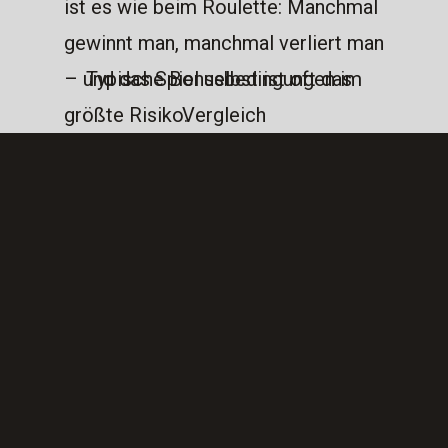
ist es wie beim Roulette: Manchmal
gewinnt man, manchmal verliert man
– und das Spiel selbst ist oft das
Typische Bonusbedingungen im
größte Risiko.
Vergleich