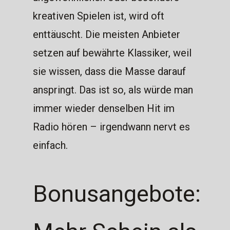
kreativen Spielen ist, wird oft
enttäuscht. Die meisten Anbieter
setzen auf bewährte Klassiker, weil
sie wissen, dass die Masse darauf
anspringt. Das ist so, als würde man
immer wieder denselben Hit im
Radio hören – irgendwann nervt es
einfach.
Bonusangebote: