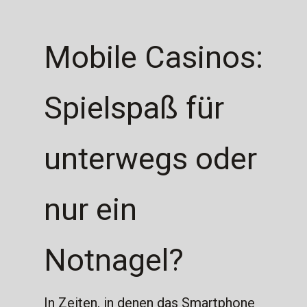
Mobile Casinos:
Spielspaß für
unterwegs oder
nur ein
Notnagel?
In Zeiten, in denen das Smartphone