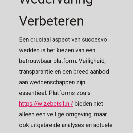
Verbeteren
Een cruciaal aspect van succesvol
wedden is het kiezen van een
betrouwbaar platform. Veiligheid,
transparantie en een breed aanbod
aan weddenschappen zijn
essentieel. Platforms zoals
https://wizebets1.nl/
bieden niet
alleen een veilige omgeving, maar
ook uitgebreide analyses en actuele