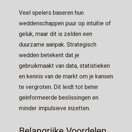
Veel spelers baseren hun
weddenschappen puur op intuïtie of
geluk, maar dit is zelden een
duurzame aanpak. Strategisch
wedden betekent dat je
gebruikmaakt van data, statistieken
en kennis van de markt om je kansen
te vergroten. Dit leidt tot beter
geïnformeerde beslissingen en
minder impulsieve inzetten.
Belangrijke Voordelen