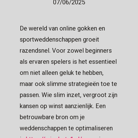
07/06/2025
De wereld van online gokken en
sportweddenschappen groeit
razendsnel. Voor zowel beginners
als ervaren spelers is het essentieel
om niet alleen geluk te hebben,
maar ook slimme strategieën toe te
passen. Wie slim inzet, vergroot zijn
kansen op winst aanzienlijk. Een
betrouwbare bron om je
weddenschappen te optimaliseren