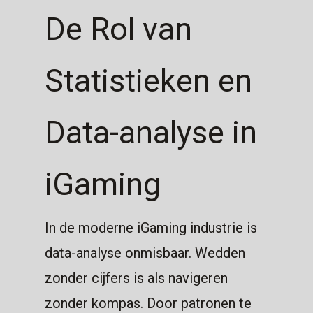
De Rol van
Statistieken en
Data-analyse in
iGaming
In de moderne iGaming industrie is
data-analyse onmisbaar. Wedden
zonder cijfers is als navigeren
zonder kompas. Door patronen te