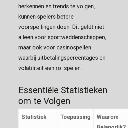
herkennen en trends te volgen,
kunnen spelers betere
voorspellingen doen. Dit geldt niet
alleen voor sportweddenschappen,
maar ook voor casinospellen
waarbij uitbetalingspercentages en
volatiliteit een rol spelen.
Essentiële Statistieken
om te Volgen
Statistiek
Toepassing
Waarom
Belangrijk?