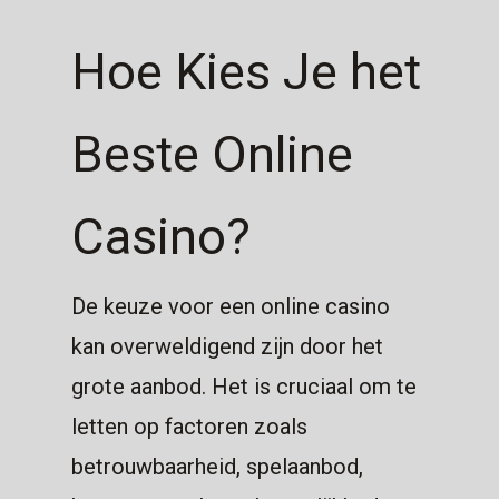
Hoe Kies Je het
Beste Online
Casino?
De keuze voor een online casino
kan overweldigend zijn door het
grote aanbod. Het is cruciaal om te
letten op factoren zoals
betrouwbaarheid, spelaanbod,