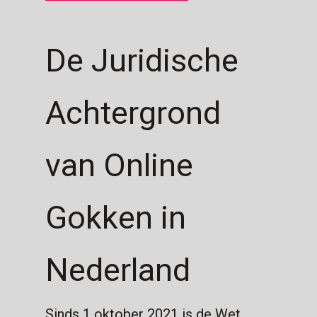
De Juridische
Achtergrond
van Online
Gokken in
Nederland
Sinds 1 oktober 2021 is de Wet