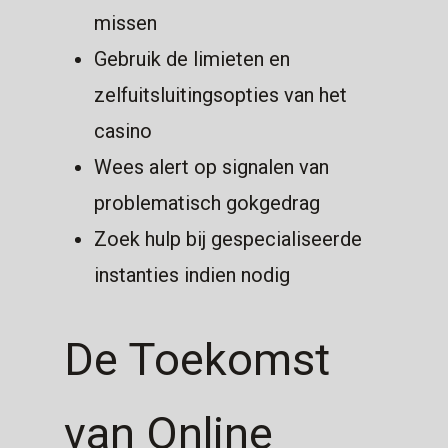
missen
Gebruik de limieten en
zelfuitsluitingsopties van het
casino
Wees alert op signalen van
problematisch gokgedrag
Zoek hulp bij gespecialiseerde
instanties indien nodig
De Toekomst
van Online