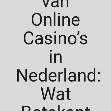
van
Online
Casino’s
in
Nederland:
Wat