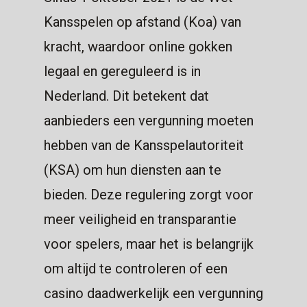
Kansspelen op afstand (Koa) van
kracht, waardoor online gokken
legaal en gereguleerd is in
Nederland. Dit betekent dat
aanbieders een vergunning moeten
hebben van de Kansspelautoriteit
(KSA) om hun diensten aan te
bieden. Deze regulering zorgt voor
meer veiligheid en transparantie
voor spelers, maar het is belangrijk
om altijd te controleren of een
casino daadwerkelijk een vergunning