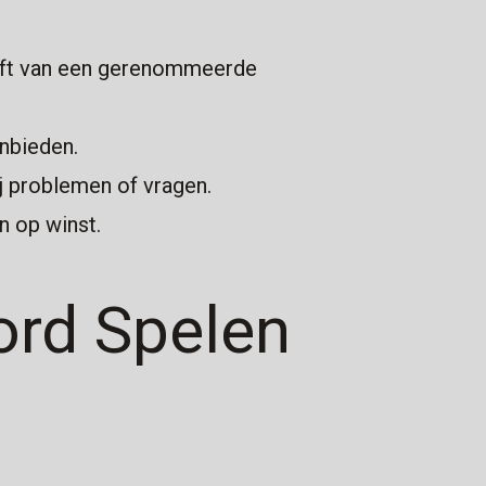
eeft van een gerenommeerde
anbieden.
j problemen of vragen.
n op winst.
ord Spelen