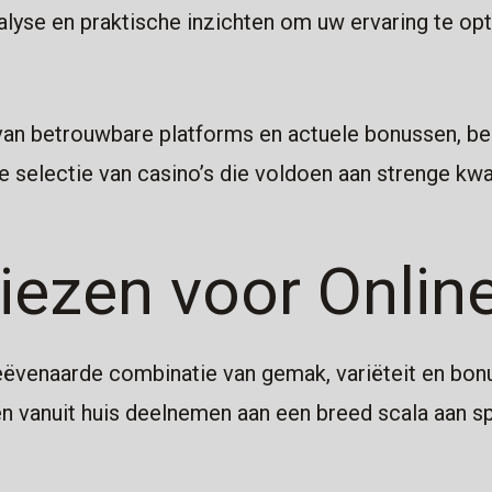
alyse en praktische inzichten om uw ervaring te opti
 van betrouwbare platforms en actuele bonussen, 
 selectie van casino’s die voldoen aan strenge kwa
ezen voor Online
eëvenaarde combinatie van gemak, variëteit en bonus
 vanuit huis deelnemen aan een breed scala aan spe