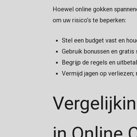
Hoewel online gokken spannend k
om uw risico’s te beperken:
Stel een budget vast en houd 
Gebruik bonussen en gratis 
Begrijp de regels en uitbeta
Vermijd jagen op verliezen;
Vergelijki
in Online 