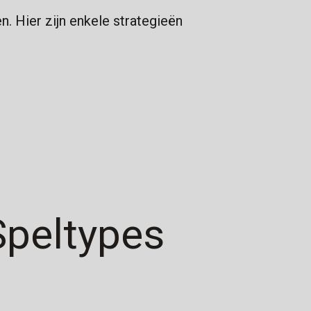
. Hier zijn enkele strategieën
Speltypes