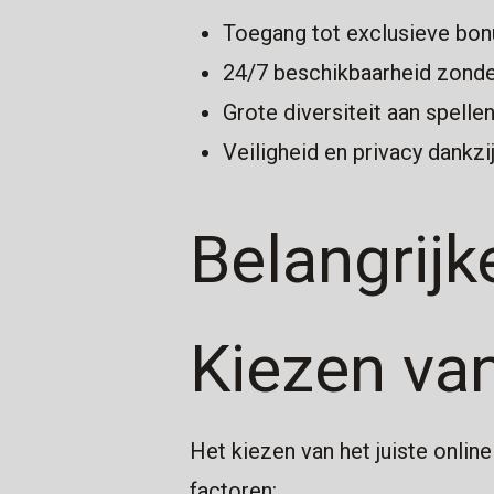
Toegang tot exclusieve bo
24/7 beschikbaarheid zonder
Grote diversiteit aan spelle
Veiligheid en privacy dankz
Belangrijk
Kiezen va
Het kiezen van het juiste online
factoren: