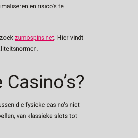
maliseren en risico’s te
bezoek
zumospins.net
. Hier vindt
liteitsnormen.
 Casino’s?
sen die fysieke casino’s niet
llen, van klassieke slots tot