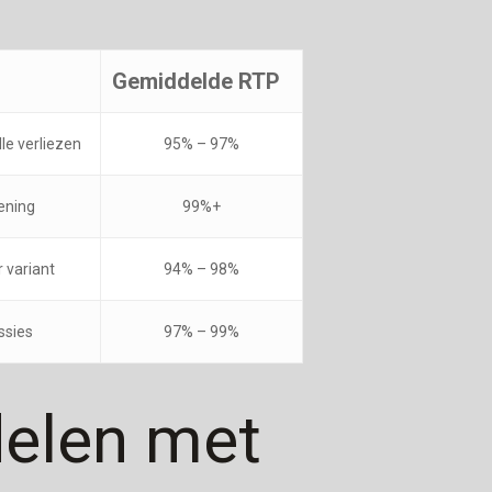
Gemiddelde RTP
lle verliezen
95% – 97%
ening
99%+
r variant
94% – 98%
ssies
97% – 99%
delen met