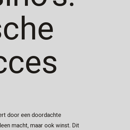
sche
cces
tert door een doordachte
lleen macht, maar ook winst. Dit