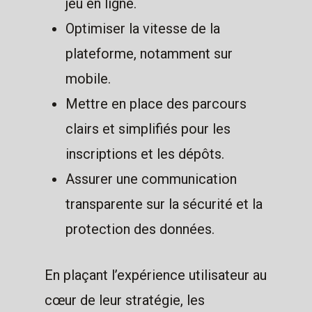
jeu en ligne.
Optimiser la vitesse de la
plateforme, notamment sur
mobile.
Mettre en place des parcours
clairs et simplifiés pour les
inscriptions et les dépôts.
Assurer une communication
transparente sur la sécurité et la
protection des données.
En plaçant l’expérience utilisateur au
cœur de leur stratégie, les