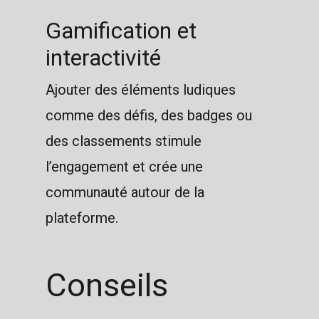
Gamification et
interactivité
Ajouter des éléments ludiques
comme des défis, des badges ou
des classements stimule
l’engagement et crée une
communauté autour de la
plateforme.
Conseils