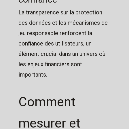
La transparence sur la protection
des données et les mécanismes de
jeu responsable renforcent la
confiance des utilisateurs, un
élément crucial dans un univers où
les enjeux financiers sont
importants.
Comment
mesurer et