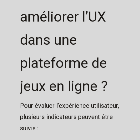
améliorer l’UX
dans une
plateforme de
jeux en ligne ?
Pour évaluer l’expérience utilisateur,
plusieurs indicateurs peuvent être
suivis :