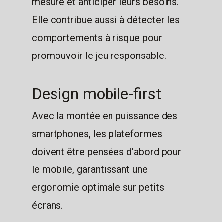
mesure et anticiper leurs besoins.
Elle contribue aussi à détecter les
comportements à risque pour
promouvoir le jeu responsable.
Design mobile-first
Avec la montée en puissance des
smartphones, les plateformes
doivent être pensées d’abord pour
le mobile, garantissant une
ergonomie optimale sur petits
écrans.