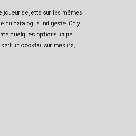
ue joueur se jette sur les mêmes
ge du catalogue indigeste. On y
même quelques options un peu
sert un cocktail sur mesure,