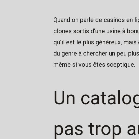
Quand on parle de casinos en l
clones sortis d’une usine à bonu
qu’il est le plus généreux, mais 
du genre à chercher un peu plus 
même si vous êtes sceptique.
Un catalog
pas trop a