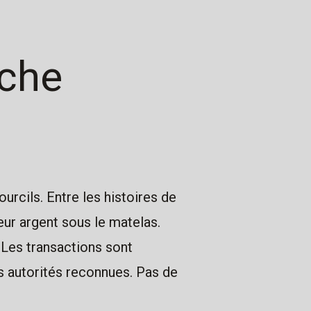
âche
ourcils. Entre les histoires de
eur argent sous le matelas.
 Les transactions sont
s autorités reconnues. Pas de