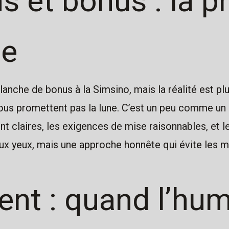
s et bonus : la 
se
lanche de bonus à la Simsino, mais la réalité est pl
ous promettent pas la lune. C’est un peu comme un 
nt claires, les exigences de mise raisonnables, et l
ux yeux, mais une approche honnête qui évite les m
ent : quand l’hum