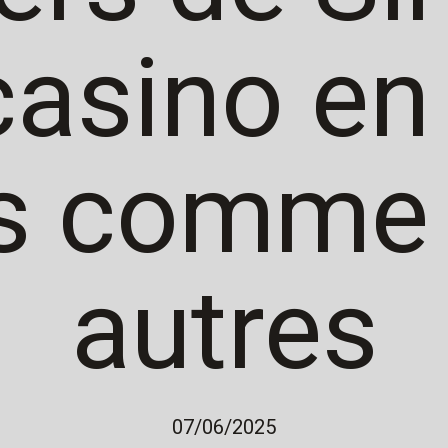
casino en
s comme 
autres
07/06/2025