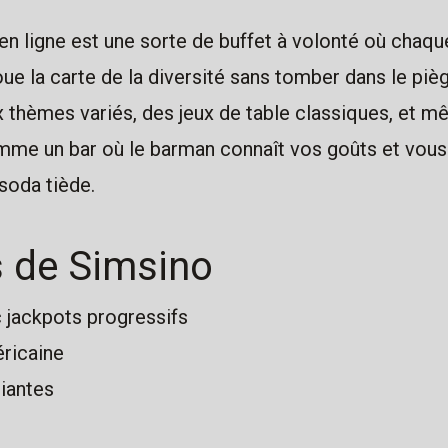
 en ligne est une sorte de buffet à volonté où chaq
oue la carte de la diversité sans tomber dans le piè
 thèmes variés, des jeux de table classiques, et 
omme un bar où le barman connaît vos goûts et vous 
soda tiède.
s de Simsino
 jackpots progressifs
ricaine
riantes