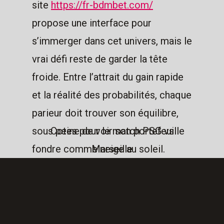
site
https://fr-bdmbet.com/
propose une interface pour
s’immerger dans cet univers, mais le
vrai défi reste de garder la tête
froide. Entre l’attrait du gain rapide
et la réalité des probabilités, chaque
parieur doit trouver son équilibre,
sous peine de voir son portefeuille
Cotes pour le match PSG vs
fondre comme neige au soleil.
Marseille