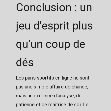
Conclusion : un
jeu d’esprit plus
qu’un coup de
dés
Les paris sportifs en ligne ne sont
pas une simple affaire de chance,
mais un exercice d’analyse, de
patience et de maîtrise de soi. Le