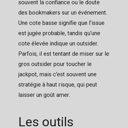
souvent la confiance ou le doute
des bookmakers sur un événement.
Une cote basse signifie que l’issue
est jugée probable, tandis qu’une
cote élevée indique un outsider.
Parfois, il est tentant de miser sur le
gros outsider pour toucher le
jackpot, mais c’est souvent une
stratégie à haut risque, qui peut
laisser un goût amer.
Les outils