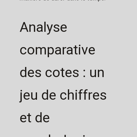
Analyse
comparative
des cotes : un
jeu de chiffres
et de