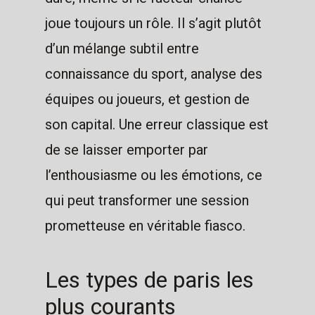
joue toujours un rôle. Il s’agit plutôt
d’un mélange subtil entre
connaissance du sport, analyse des
équipes ou joueurs, et gestion de
son capital. Une erreur classique est
de se laisser emporter par
l’enthousiasme ou les émotions, ce
qui peut transformer une session
prometteuse en véritable fiasco.
Les types de paris les
plus courants