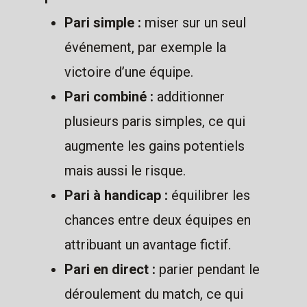
Pari simple :
miser sur un seul
événement, par exemple la
victoire d’une équipe.
Pari combiné :
additionner
plusieurs paris simples, ce qui
augmente les gains potentiels
mais aussi le risque.
Pari à handicap :
équilibrer les
chances entre deux équipes en
attribuant un avantage fictif.
Pari en direct :
parier pendant le
déroulement du match, ce qui