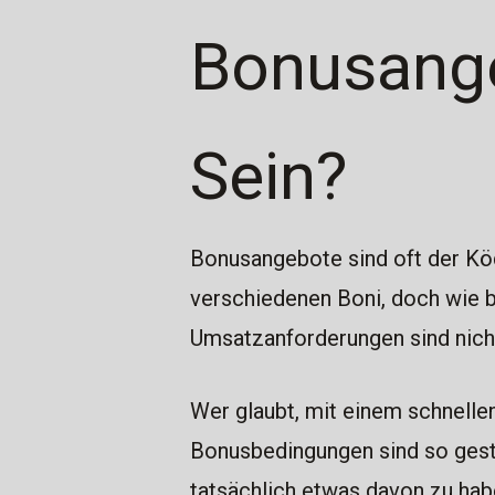
Bonusange
Sein?
Bonusangebote sind oft der Köd
verschiedenen Boni, doch wie be
Umsatzanforderungen sind nicht
Wer glaubt, mit einem schnellen
Bonusbedingungen sind so gest
tatsächlich etwas davon zu habe