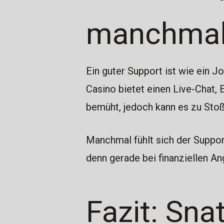
manchmal 
Ein guter Support ist wie ein J
Casino bietet einen Live-Chat, 
bemüht, jedoch kann es zu St
Manchmal fühlt sich der Support
denn gerade bei finanziellen 
Fazit: Sn