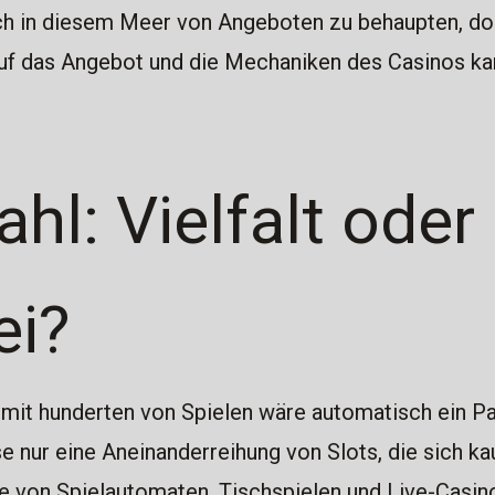
ch in diesem Meer von Angeboten zu behaupten, do
 auf das Angebot und die Mechaniken des Casinos ka
hl: Vielfalt oder
ei?
mit hunderten von Spielen wäre automatisch ein Par
se nur eine Aneinanderreihung von Slots, die sich 
te von Spielautomaten, Tischspielen und Live-Casino-