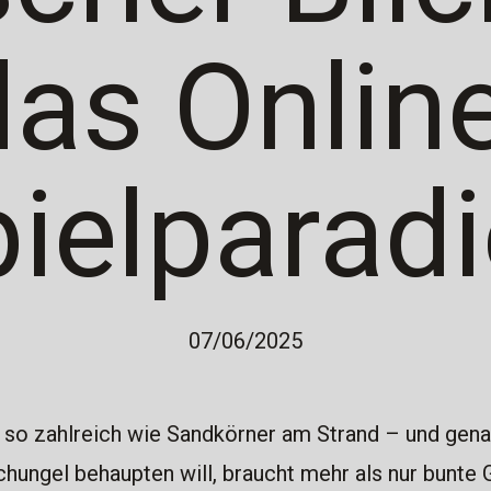
das Online
ielparad
07/06/2025
 so zahlreich wie Sandkörner am Strand – und genau
chungel behaupten will, braucht mehr als nur bunte 