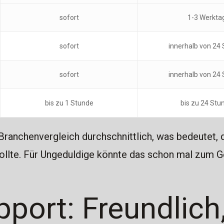
sofort
1-3 Werkta
sofort
innerhalb von 24
sofort
innerhalb von 24
bis zu 1 Stunde
bis zu 24 Stu
Branchenvergleich durchschnittlich, was bedeutet, 
ollte. Für Ungeduldige könnte das schon mal zum G
port: Freundlich,