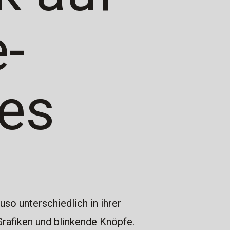
-
ies
so unterschiedlich in ihrer
Grafiken und blinkende Knöpfe.