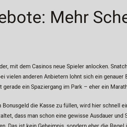
bote: Mehr Sche
er, mit dem Casinos neue Spieler anlocken. Snatch
i vielen anderen Anbietern lohnt sich ein genauer 
 gerade ein Spaziergang im Park – eher ein Marath
 Bonusgeld die Kasse zu füllen, wird hier schnell e
altet, dass man schon eine gewisse Ausdauer und 
n. Das ist kein Geheimnis, sondern eher die Regel 