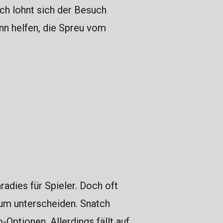
ch lohnt sich der Besuch
nn helfen, die Spreu vom
adies für Spieler. Doch oft
kaum unterscheiden. Snatch
Optionen. Allerdings fällt auf,