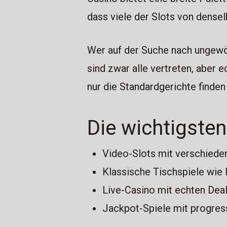
dass viele der Slots von dense
Wer auf der Suche nach ungewöh
sind zwar alle vertreten, aber 
nur die Standardgerichte finden
Die wichtigsten
Video-Slots mit verschied
Klassische Tischspiele wie 
Live-Casino mit echten Deal
Jackpot-Spiele mit progre