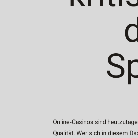
Sp
Online-Casinos sind heutzutage
Qualität. Wer sich in diesem Ds