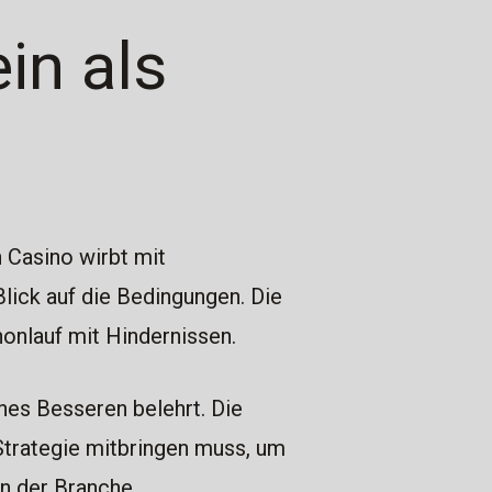
in als
 Casino wirbt mit
Blick auf die Bedingungen. Die
onlauf mit Hindernissen.
ines Besseren belehrt. Die
Strategie mitbringen muss, um
in der Branche.