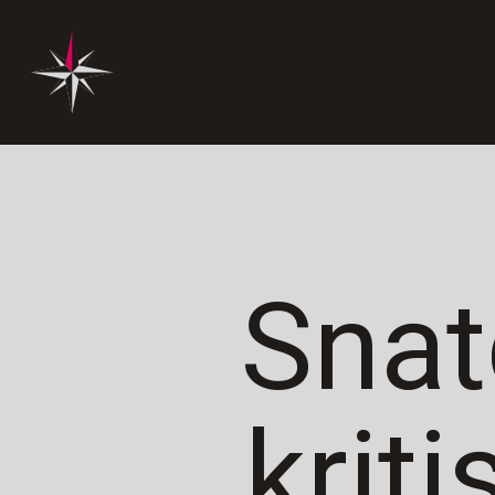
Skip
to
main
content
Snat
kriti