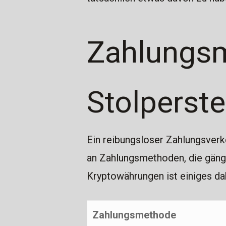
Zahlungsm
Stolperste
Ein reibungsloser Zahlungsverke
an Zahlungsmethoden, die gängi
Kryptowährungen ist einiges da
Zahlungsmethode