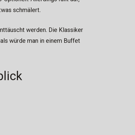
twas schmälert.
nttäuscht werden. Die Klassiker
, als würde man in einem Buffet
blick