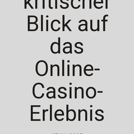
kritischer
Blick auf
das
Online-
Casino-
Erlebnis