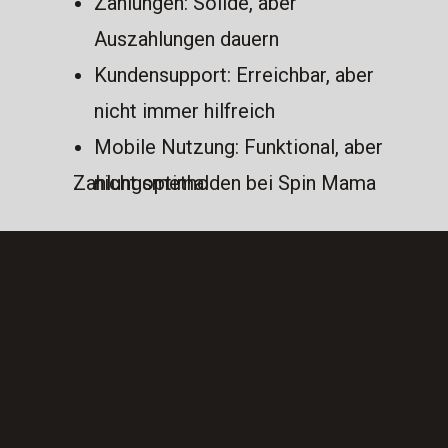
Zahlungen: Solide, aber
Auszahlungen dauern
Kundensupport: Erreichbar, aber
nicht immer hilfreich
Mobile Nutzung: Funktional, aber
Zahlungsmethoden bei Spin Mama
nicht optimal