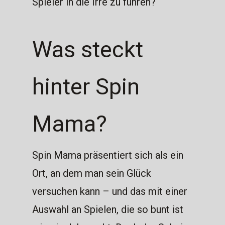
Spieler in die Irre zu führen?
Was steckt
hinter Spin
Mama?
Spin Mama präsentiert sich als ein
Ort, an dem man sein Glück
versuchen kann – und das mit einer
Auswahl an Spielen, die so bunt ist