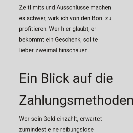
Zeitlimits und Ausschlüsse machen
es schwer, wirklich von den Boni zu
profitieren. Wer hier glaubt, er
bekommt ein Geschenk, sollte
lieber zweimal hinschauen.
Ein Blick auf die
Zahlungsmethode
Wer sein Geld einzahlt, erwartet
zumindest eine reibungslose