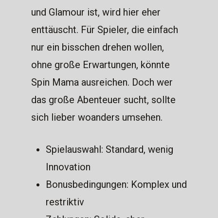
und Glamour ist, wird hier eher
enttäuscht. Für Spieler, die einfach
nur ein bisschen drehen wollen,
ohne große Erwartungen, könnte
Spin Mama ausreichen. Doch wer
das große Abenteuer sucht, sollte
sich lieber woanders umsehen.
Spielauswahl: Standard, wenig
Innovation
Bonusbedingungen: Komplex und
restriktiv