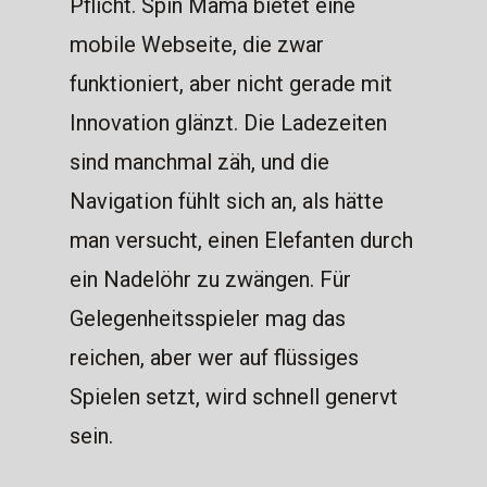
Pflicht. Spin Mama bietet eine
mobile Webseite, die zwar
funktioniert, aber nicht gerade mit
Innovation glänzt. Die Ladezeiten
sind manchmal zäh, und die
Navigation fühlt sich an, als hätte
man versucht, einen Elefanten durch
ein Nadelöhr zu zwängen. Für
Gelegenheitsspieler mag das
reichen, aber wer auf flüssiges
Spielen setzt, wird schnell genervt
sein.