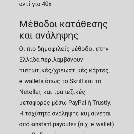
αντί για 40x.
Μέθοδοι κατάθεσης
και ανάληψης
Οι πιο δημοφιλείς μέθοδοι στην
Ελλάδα περιλαμβάνουν
πιστωτικές/χρεωστικές κάρτες,
e‑wallets όπως το Skrill και το
Neteller, και τραπεζικές
μεταφορές μέσω PayPal ή Trustly.
Η ταχύτητα ανάληψης κυμαίνεται
από «instant payouts» (π.χ. e‑wallet)