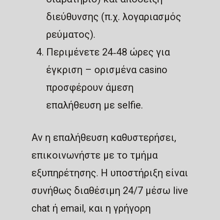
διεύθυνσης (π.χ. λογαριασμός
ρεύματος).
Περιμένετε 24‑48 ώρες για
έγκριση – ορισμένα casino
προσφέρουν άμεση
επαλήθευση με selfie.
Αν η επαλήθευση καθυστερήσει,
επικοινωνήστε με το τμήμα
εξυπηρέτησης. Η υποστήριξη είναι
συνήθως διαθέσιμη 24/7 μέσω live
chat ή email, και η γρήγορη