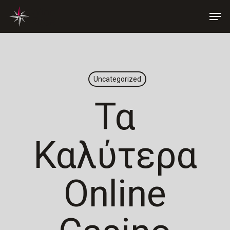
Skip
Men
to
main
content
Uncategorized
Τα
Καλύτερα
Online