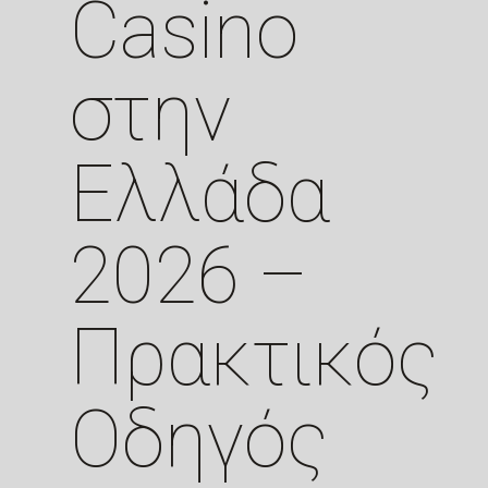
Casino
στην
Ελλάδα
2026 –
Πρακτικός
Οδηγός