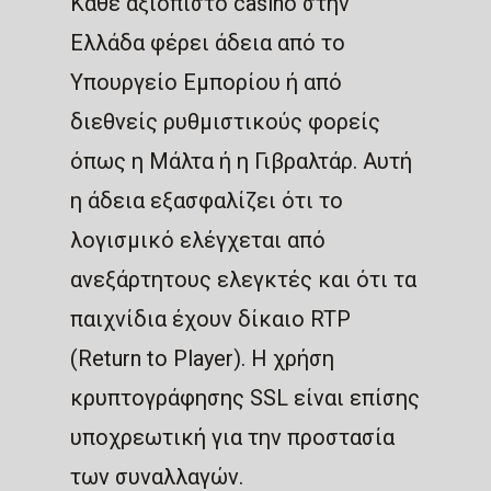
Κάθε αξιόπιστο casino στην
Ελλάδα φέρει άδεια από το
Υπουργείο Εμπορίου ή από
διεθνείς ρυθμιστικούς φορείς
όπως η Μάλτα ή η Γιβραλτάρ. Αυτή
η άδεια εξασφαλίζει ότι το
λογισμικό ελέγχεται από
ανεξάρτητους ελεγκτές και ότι τα
παιχνίδια έχουν δίκαιο RTP
(Return to Player). Η χρήση
κρυπτογράφησης SSL είναι επίσης
υποχρεωτική για την προστασία
των συναλλαγών.