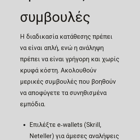
συμβουλές
Η διαδικασία κατάθεσης πρέπει
να είναι απλή, ενώ η ανάληψη
πρέπει να είναι γρήγορη και χωρίς
κρυφά κόστη. Ακολουθούν
μερικές συμβουλές που βοηθούν
να αποφύγετε τα συνηθισμένα
εμπόδια.
Επιλέξτε e‑wallets (Skrill,
Neteller) για άμεσες αναλήψεις