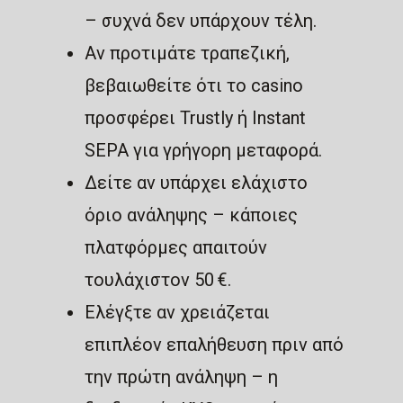
– συχνά δεν υπάρχουν τέλη.
Αν προτιμάτε τραπεζική,
βεβαιωθείτε ότι το casino
προσφέρει Trustly ή Instant
SEPA για γρήγορη μεταφορά.
Δείτε αν υπάρχει ελάχιστο
όριο ανάληψης – κάποιες
πλατφόρμες απαιτούν
τουλάχιστον 50 €.
Ελέγξτε αν χρειάζεται
επιπλέον επαλήθευση πριν από
την πρώτη ανάληψη – η