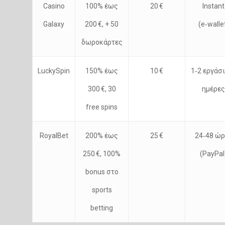
Casino
100% έως
20 €
Instant
Galaxy
200 €, + 50
(e‑walle
δωροκάρτες
LuckySpin
150% έως
10 €
1‑2 εργάσ
300 €, 30
ημέρες
free spins
RoyalBet
200% έως
25 €
24‑48 ώρ
250 €, 100%
(PayPal
bonus στο
sports
betting