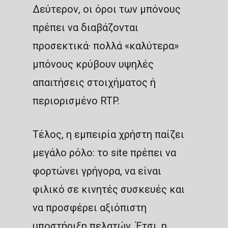
Δεύτερον, οι όροι των μπόνους
πρέπει να διαβάζονται
προσεκτικά· πολλά «καλύτερα»
μπόνους κρύβουν υψηλές
απαιτήσεις στοιχήματος ή
περιορισμένο RTP.
Τέλος, η εμπειρία χρήστη παίζει
μεγάλο ρόλο: το site πρέπει να
φορτώνει γρήγορα, να είναι
φιλικό σε κινητές συσκευές και
να προσφέρει αξιόπιστη
υποστήριξη πελατών. Έτσι, η