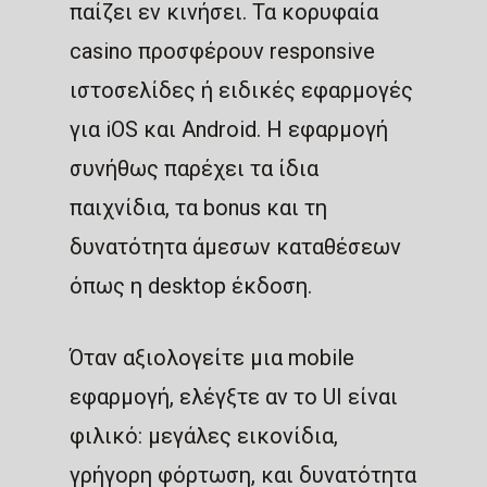
παίζει εν κινήσει. Τα κορυφαία
casino προσφέρουν responsive
ιστοσελίδες ή ειδικές εφαρμογές
για iOS και Android. Η εφαρμογή
συνήθως παρέχει τα ίδια
παιχνίδια, τα bonus και τη
δυνατότητα άμεσων καταθέσεων
όπως η desktop έκδοση.
Όταν αξιολογείτε μια mobile
εφαρμογή, ελέγξτε αν το UI είναι
φιλικό: μεγάλες εικονίδια,
γρήγορη φόρτωση, και δυνατότητα