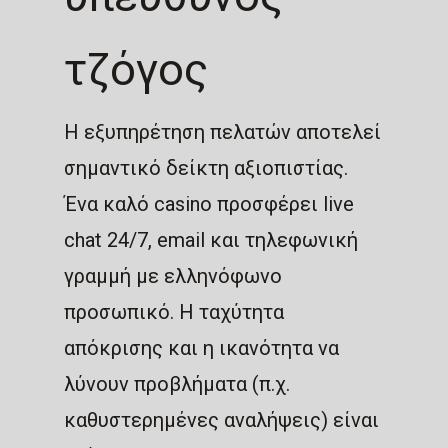
τζόγος
Η εξυπηρέτηση πελατών αποτελεί
σημαντικό δείκτη αξιοπιστίας.
Ένα καλό casino προσφέρει live
chat 24/7, email και τηλεφωνική
γραμμή με ελληνόφωνο
προσωπικό. Η ταχύτητα
απόκρισης και η ικανότητα να
λύνουν προβλήματα (π.χ.
καθυστερημένες αναλήψεις) είναι