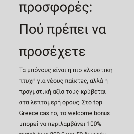
προσφορές:
Πού πρέπει να
προσέχετε
Τα μπόνους είναι η πιο ελκυστική
πτυχή για νέους παίκτες, αλλά η
πραγματική αξία τους κρύβεται
στα λεπτομερή όρους. Στο top
Greece casino, το welcome bonus
μπορεί να περιλαμβάνει 100%