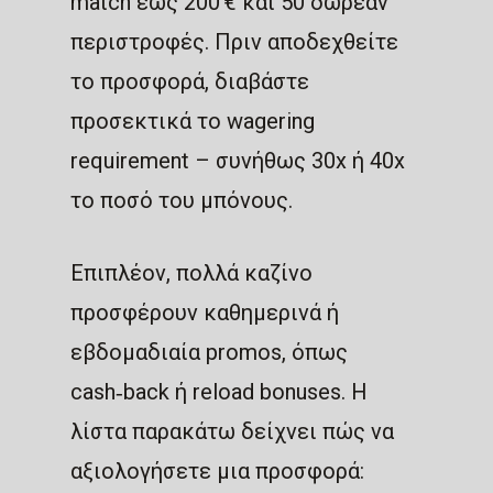
match έως 200 € και 50 δωρεάν
περιστροφές. Πριν αποδεχθείτε
το προσφορά, διαβάστε
προσεκτικά το wagering
requirement – συνήθως 30x ή 40x
το ποσό του μπόνους.
Επιπλέον, πολλά καζίνο
προσφέρουν καθημερινά ή
εβδομαδιαία promos, όπως
cash‑back ή reload bonuses. Η
λίστα παρακάτω δείχνει πώς να
αξιολογήσετε μια προσφορά: