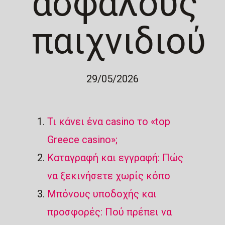
ασφαλούς
παιχνιδιού
29/05/2026
Τι κάνει ένα casino το «top
Greece casino»;
Καταγραφή και εγγραφή: Πώς
να ξεκινήσετε χωρίς κόπο
Μπόνους υποδοχής και
προσφορές: Πού πρέπει να