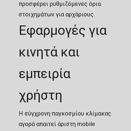
προσφέρει ρυθμιζόμενες όρια
στοιχημάτων για αρχάριους.
Εφαρμογές για
κινητά και
εμπειρία
χρήστη
Η σύγχρονη παγκοσμίου κλίμακας
αγορά απαιτεί άριστη mobile