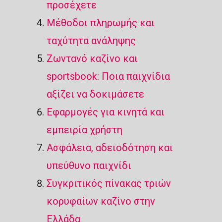
προσέχετε
Μέθοδοι πληρωμής και
ταχύτητα ανάληψης
Ζωντανό καζίνο και
sportsbook: Ποια παιχνίδια
αξίζει να δοκιμάσετε
Εφαρμογές για κινητά και
εμπειρία χρήστη
Ασφάλεια, αδειοδότηση και
υπεύθυνο παιχνίδι
Συγκριτικός πίνακας τριών
κορυφαίων καζίνο στην
Ελλάδα