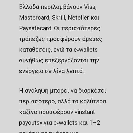
Ελλάδα περιλαμβάνουν Visa,
Mastercard, Skrill, Neteller και
Paysafecard. Οι περισσότερες
τράπεζες προσφέρουν άμεσες
καταθέσεις, ενώ τα e‑wallets
συνήθως επεξεργάζονται την
ενέργεια σε λίγα λεπτά.
Η ανάληψη μπορεί να διαρκέσει
περισσότερο, αλλά τα καλύτερα
καζίνο προσφέρουν «instant
payouts» για e‑wallets και 1–2