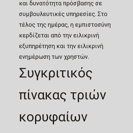
και δυνατότητα πρόσβασης σε
συμβουλευτικές υπηρεσίες. Στο
τέλος της ημέρας, η εμπιστοσύνη
κερδίζεται από την ειλικρινή
εξυπηρέτηση και την ειλικρινή
ενημέρωση των χρηστών.
Συγκριτικός
πίνακας τριών
κορυφαίων