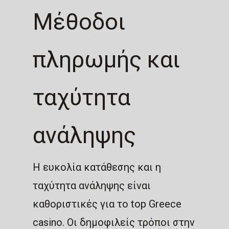
Μέθοδοι
πληρωμής και
ταχύτητα
ανάληψης
Η ευκολία κατάθεσης και η
ταχύτητα ανάληψης είναι
καθοριστικές για το top Greece
casino. Οι δημοφιλείς τρόποι στην