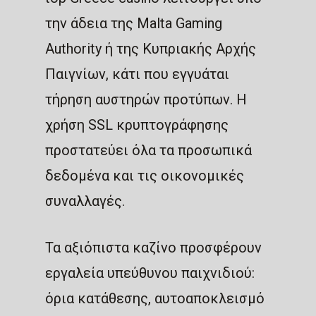
την άδεια της Malta Gaming
Authority ή της Κυπριακής Αρχής
Παιγνίων, κάτι που εγγυάται
τήρηση αυστηρών προτύπων. Η
χρήση SSL κρυπτογράφησης
προστατεύει όλα τα προσωπικά
δεδομένα και τις οικονομικές
συναλλαγές.
Τα αξιόπιστα καζίνο προσφέρουν
εργαλεία υπεύθυνου παιχνιδιού:
όρια κατάθεσης, αυτοαποκλεισμό