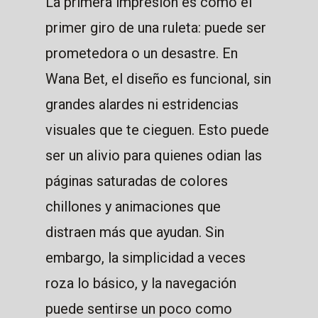
La primera impresión es como el
primer giro de una ruleta: puede ser
prometedora o un desastre. En
Wana Bet, el diseño es funcional, sin
grandes alardes ni estridencias
visuales que te cieguen. Esto puede
ser un alivio para quienes odian las
páginas saturadas de colores
chillones y animaciones que
distraen más que ayudan. Sin
embargo, la simplicidad a veces
roza lo básico, y la navegación
puede sentirse un poco como