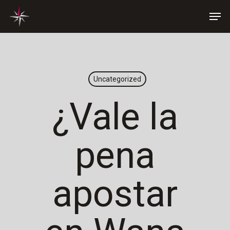
Skip
Men
to
main
content
Uncategorized
¿Vale la
pena
apostar