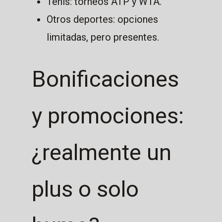
Tenis: torneos ATP y WTA.
Otros deportes: opciones
limitadas, pero presentes.
Bonificaciones
y promociones:
¿realmente un
plus o solo