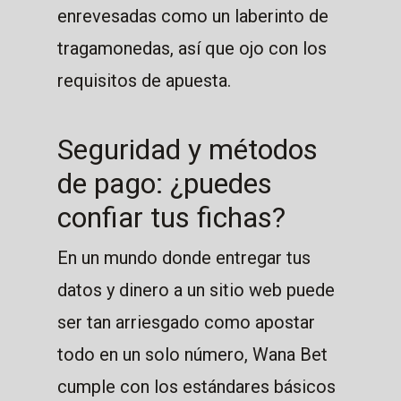
enrevesadas como un laberinto de
tragamonedas, así que ojo con los
requisitos de apuesta.
Seguridad y métodos
de pago: ¿puedes
confiar tus fichas?
En un mundo donde entregar tus
datos y dinero a un sitio web puede
ser tan arriesgado como apostar
todo en un solo número, Wana Bet
cumple con los estándares básicos