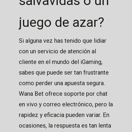
salvavidas o un
juego de azar?
Si alguna vez has tenido que lidiar
con un servicio de atención al
cliente en el mundo del iGaming,
sabes que puede ser tan frustrante
como perder una apuesta segura.
Wana Bet ofrece soporte por chat
en vivo y correo electrónico, pero la
rapidez y eficacia pueden variar. En
ocasiones, la respuesta es tan lenta