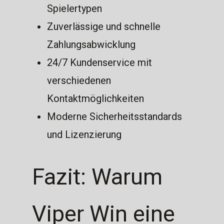
Spielertypen
Zuverlässige und schnelle
Zahlungsabwicklung
24/7 Kundenservice mit
verschiedenen
Kontaktmöglichkeiten
Moderne Sicherheitsstandards
und Lizenzierung
Fazit: Warum
Viper Win eine