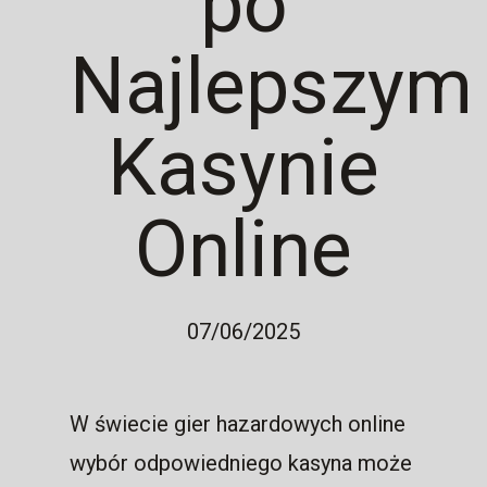
po
Najlepszym
Kasynie
Online
07/06/2025
W świecie gier hazardowych online
wybór odpowiedniego kasyna może