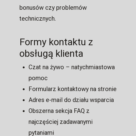
bonusów czy problemów
technicznych.
Formy kontaktu z
obsługą klienta
Czat na żywo – natychmiastowa
pomoc
Formularz kontaktowy na stronie
Adres e-mail do działu wsparcia
Obszerna sekcja FAQ z
najczęściej zadawanymi
pytaniami