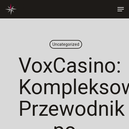
Skip
Men
to
main
content
Uncategorized
VoxCasino:
Komplekso
Przewodnik