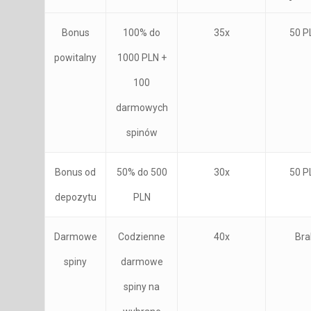
Bonus
100% do
35x
50 P
powitalny
1000 PLN +
100
darmowych
spinów
Bonus od
50% do 500
30x
50 P
depozytu
PLN
Darmowe
Codzienne
40x
Bra
spiny
darmowe
spiny na