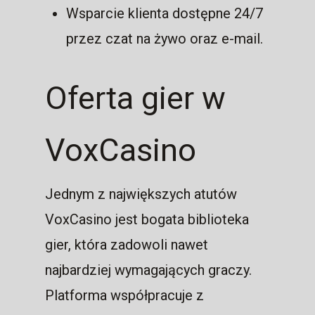
Wsparcie klienta dostępne 24/7
przez czat na żywo oraz e-mail.
Oferta gier w
VoxCasino
Jednym z największych atutów
VoxCasino jest bogata biblioteka
gier, która zadowoli nawet
najbardziej wymagających graczy.
Platforma współpracuje z