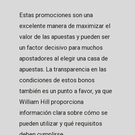
Estas promociones son una
excelente manera de maximizar el
valor de las apuestas y pueden ser
un factor decisivo para muchos
apostadores al elegir una casa de
apuestas. La transparencia en las
condiciones de estos bonos
también es un punto a favor, ya que
William Hill proporciona
información clara sobre cómo se
pueden utilizar y qué requisitos
deben cumplirse.