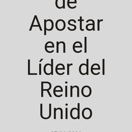
de
Apostar
en el
Líder del
Reino
Unido