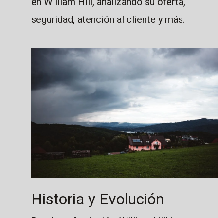
en William Hill, analizando su oferta,
seguridad, atención al cliente y más.
Historia y Evolución