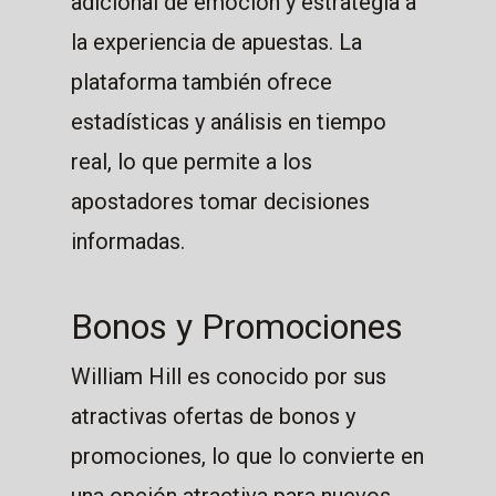
adicional de emoción y estrategia a
la experiencia de apuestas. La
plataforma también ofrece
estadísticas y análisis en tiempo
real, lo que permite a los
apostadores tomar decisiones
informadas.
Bonos y Promociones
William Hill es conocido por sus
atractivas ofertas de bonos y
promociones, lo que lo convierte en
una opción atractiva para nuevos