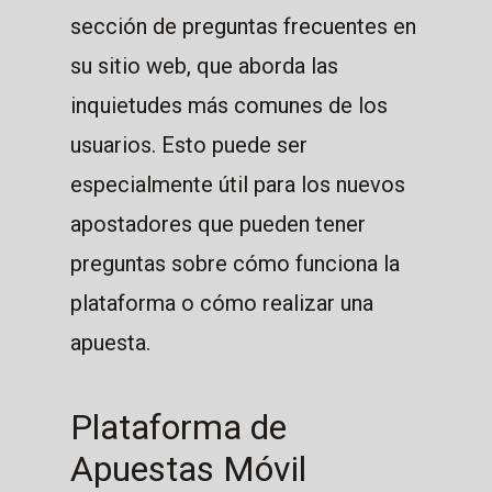
sección de preguntas frecuentes en
su sitio web, que aborda las
inquietudes más comunes de los
usuarios. Esto puede ser
especialmente útil para los nuevos
apostadores que pueden tener
preguntas sobre cómo funciona la
plataforma o cómo realizar una
apuesta.
Plataforma de
Apuestas Móvil