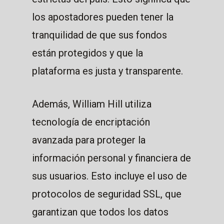
los apostadores pueden tener la
tranquilidad de que sus fondos
están protegidos y que la
plataforma es justa y transparente.
Además, William Hill utiliza
tecnología de encriptación
avanzada para proteger la
información personal y financiera de
sus usuarios. Esto incluye el uso de
protocolos de seguridad SSL, que
garantizan que todos los datos