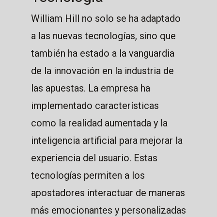
William Hill no solo se ha adaptado
a las nuevas tecnologías, sino que
también ha estado a la vanguardia
de la innovación en la industria de
las apuestas. La empresa ha
implementado características
como la realidad aumentada y la
inteligencia artificial para mejorar la
experiencia del usuario. Estas
tecnologías permiten a los
apostadores interactuar de maneras
más emocionantes y personalizadas