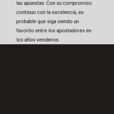
las apuestas. Con su compromiso
continuo con la excelencia, es
probable que siga siendo un
favorito entre los apostadores en
los años venideros.