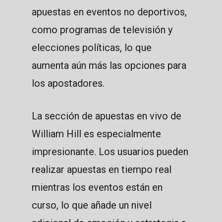
apuestas en eventos no deportivos,
como programas de televisión y
elecciones políticas, lo que
aumenta aún más las opciones para
los apostadores.
La sección de apuestas en vivo de
William Hill es especialmente
impresionante. Los usuarios pueden
realizar apuestas en tiempo real
mientras los eventos están en
curso, lo que añade un nivel