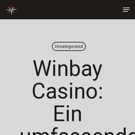
Skip
Men
to
main
content
Uncategorized
Winbay
Casino:
Ein