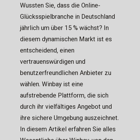
Wussten Sie, dass die Online-
Glücksspielbranche in Deutschland
jährlich um über 15 % wächst? In
diesem dynamischen Markt ist es
entscheidend, einen
vertrauenswürdigen und
benutzerfreundlichen Anbieter zu
wählen. Winbay ist eine
aufstrebende Plattform, die sich
durch ihr vielfältiges Angebot und
ihre sichere Umgebung auszeichnet.
In diesem Artikel erfahren Sie alles