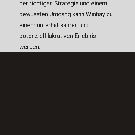
der richtigen Strategie und einem
bewussten Umgang kann Winbay zu
einem unterhaltsamen und
potenziell lukrativen Erlebnis
werden.