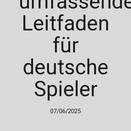
umfassende
Leitfaden
für
deutsche
Spieler
07/06/2025