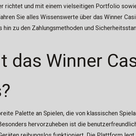
er richtet und mit einem vielseitigen Portfolio so
rfahren Sie alles Wissenswerte über das Winner Cas
s hin zu den Zahlungsmethoden und Sicherheitsstan
 das Winner Cas
s?
reite Palette an Spielen, die von klassischen Spie
Besonders hervorzuheben ist die benutzerfreundlic
Geräten reibungslos funktioniert. Die Plattform leg