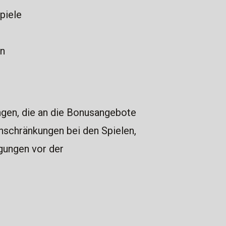
piele
en
ngen, die an die Bonusangebote
nschränkungen bei den Spielen,
gungen vor der