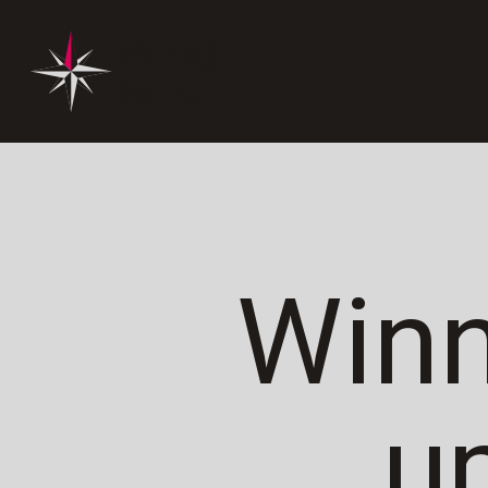
Skip
to
main
content
Winn
u