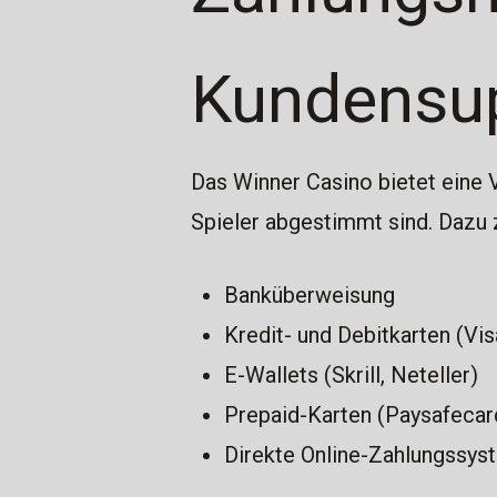
Kundensu
Das Winner Casino bietet eine 
Spieler abgestimmt sind. Dazu 
Banküberweisung
Kredit- und Debitkarten (Vi
E-Wallets (Skrill, Neteller)
Prepaid-Karten (Paysafecar
Direkte Online-Zahlungssys