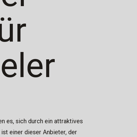
ür
eler
n es, sich durch ein attraktives
ist einer dieser Anbieter, der