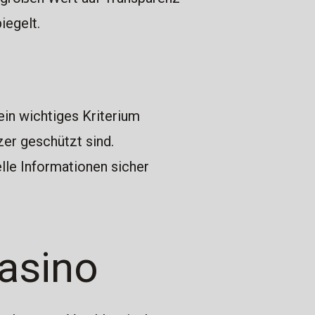
iegelt.
 ein wichtiges Kriterium
tzer geschützt sind.
lle Informationen sicher
asino