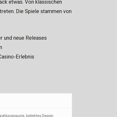
mack etwas. Von klassischen
ertreten. Die Spiele stammen von
ker und neue Releases
n
Casino-Erlebnis
ahlungsquote, beliebtes Design