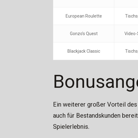
European Roulette
Tischs
Gonzo’s Quest
Video-
Blackjack Classic
Tischs
Bonusang
Ein weiterer großer Vorteil de
auch für Bestandskunden berei
Spielerlebnis.