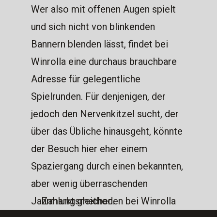
Wer also mit offenen Augen spielt
und sich nicht von blinkenden
Bannern blenden lässt, findet bei
Winrolla eine durchaus brauchbare
Adresse für gelegentliche
Spielrunden. Für denjenigen, der
jedoch den Nervenkitzel sucht, der
über das Übliche hinausgeht, könnte
der Besuch hier eher einem
Spaziergang durch einen bekannten,
aber wenig überraschenden
Jahrmarkt gleichen.
Zahlungsmethoden bei Winrolla