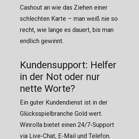
Cashout an wie das Ziehen einer
schlechten Karte – man weiß nie so
recht, wie lange es dauert, bis man
endlich gewinnt.
Kundensupport: Helfer
in der Not oder nur
nette Worte?
Ein guter Kundendienst ist in der
Glücksspielbranche Gold wert.
Winrolla bietet einen 24/7-Support
via Live-Chat, E-Mail und Telefon.