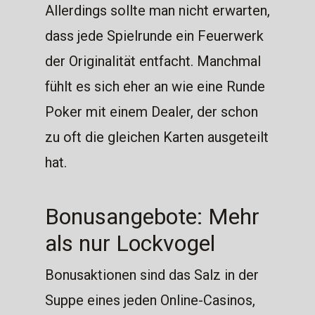
Allerdings sollte man nicht erwarten,
dass jede Spielrunde ein Feuerwerk
der Originalität entfacht. Manchmal
fühlt es sich eher an wie eine Runde
Poker mit einem Dealer, der schon
zu oft die gleichen Karten ausgeteilt
hat.
Bonusangebote: Mehr
als nur Lockvogel
Bonusaktionen sind das Salz in der
Suppe eines jeden Online-Casinos,