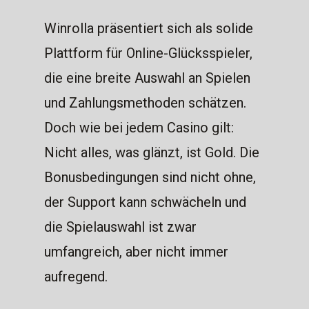
Winrolla präsentiert sich als solide
Plattform für Online-Glücksspieler,
die eine breite Auswahl an Spielen
und Zahlungsmethoden schätzen.
Doch wie bei jedem Casino gilt:
Nicht alles, was glänzt, ist Gold. Die
Bonusbedingungen sind nicht ohne,
der Support kann schwächeln und
die Spielauswahl ist zwar
umfangreich, aber nicht immer
aufregend.