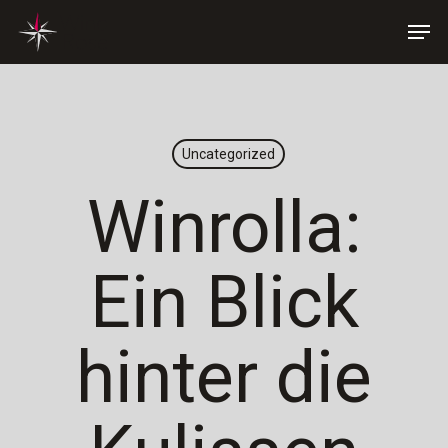
Skip
Men
to
main
content
Uncategorized
Winrolla:
Ein Blick
hinter die