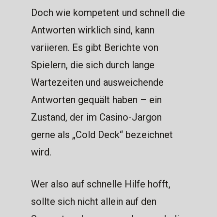
Doch wie kompetent und schnell die
Antworten wirklich sind, kann
variieren. Es gibt Berichte von
Spielern, die sich durch lange
Wartezeiten und ausweichende
Antworten gequält haben – ein
Zustand, der im Casino-Jargon
gerne als „Cold Deck“ bezeichnet
wird.
Wer also auf schnelle Hilfe hofft,
sollte sich nicht allein auf den