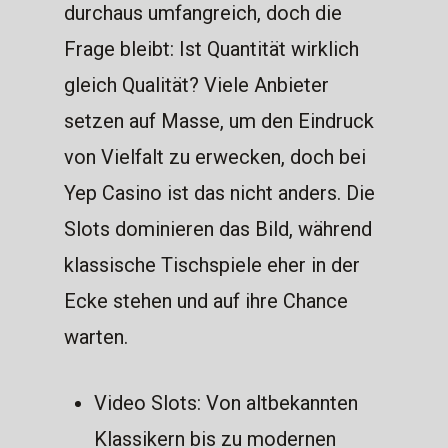
durchaus umfangreich, doch die
Frage bleibt: Ist Quantität wirklich
gleich Qualität? Viele Anbieter
setzen auf Masse, um den Eindruck
von Vielfalt zu erwecken, doch bei
Yep Casino ist das nicht anders. Die
Slots dominieren das Bild, während
klassische Tischspiele eher in der
Ecke stehen und auf ihre Chance
warten.
Video Slots: Von altbekannten
Klassikern bis zu modernen