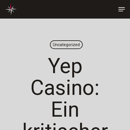
Skip
Men
to
main
content
Uncategorized
Yep
Casino:
Ein