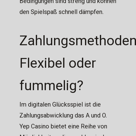
Bedingungen sind streng und können
den Spielspaß schnell dämpfen.
Zahlungsmethoden
Flexibel oder
fummelig?
Im digitalen Glücksspiel ist die
Zahlungsabwicklung das A und O.
Yep Casino bietet eine Reihe von