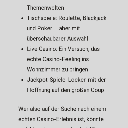
Themenwelten
Tischspiele: Roulette, Blackjack
und Poker – aber mit
überschaubarer Auswahl
Live Casino: Ein Versuch, das
echte Casino-Feeling ins
Wohnzimmer zu bringen
Jackpot-Spiele: Locken mit der
Hoffnung auf den großen Coup
Wer also auf der Suche nach einem
echten Casino-Erlebnis ist, könnte